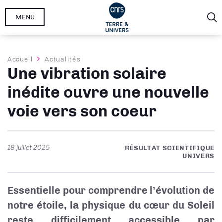
Aller
MENU
au
contenu
principal
Fil
Accueil
Actualités
Une vibration solaire
d'Ariane
inédite ouvre une nouvelle
voie vers son coeur
18 juillet 2025
RÉSULTAT SCIENTIFIQUE
UNIVERS
Essentielle pour comprendre l’évolution de
notre étoile, la physique du cœur du Soleil
reste difficilement accessible par