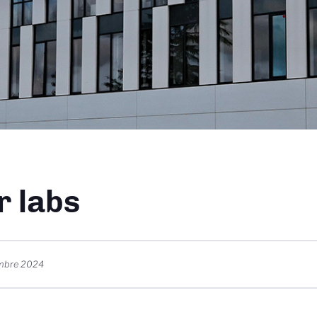
dcrumb
r labs
mbre 2024