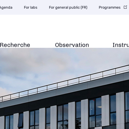
Agenda
For labs
For general public (FR)
Programmes
Recherche
Observation
Instr