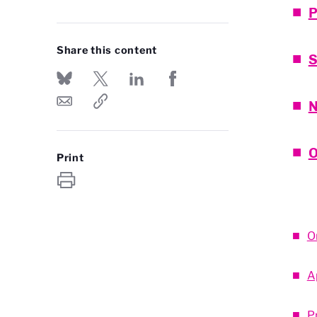
P
Share this content
S
N
O
Print
O
A
P