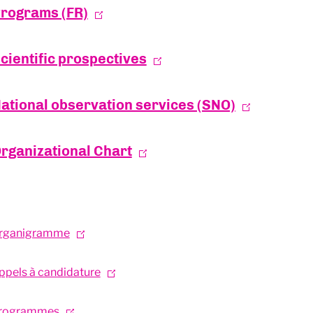
rograms (FR)
cientific prospectives
ational observation services (SNO)
rganizational Chart
rganigramme
ppels à candidature
rogrammes