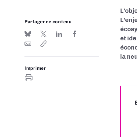
L'obj
L'enj
Partager ce contenu
écosy
et id
écono
la ne
Imprimer