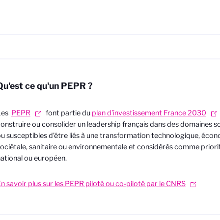
Qu'est ce qu'un PEPR ?
Les
PEPR
font partie du
plan d’investissement France 2030
onstruire ou consolider un leadership français dans des domaines sci
u susceptibles d’être liés à une transformation technologique, éco
ociétale, sanitaire ou environnementale et considérés comme priorit
ational ou européen.
n savoir plus sur les PEPR piloté ou co-piloté par le CNRS