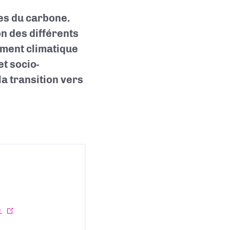
es du carbone.
n des différents
ement climatique
et socio-
la transition vers
e