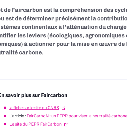
et de Faircarbon est la compréhension des cycl
eu est de déterminer précisément la contributio
stèmes continentaux à l’atténuation du chang
entifier les leviers (écologiques, agronomiques 
miques) à actionner pour la mise en
œuvre
de 
utralité carbone.
En savoir plus sur Faircarbon
la fiche sur le site du CNRS
L'article :
FairCarboN : un PEPR pour viser la neutralité carbon
Le site du PEPR FairCarbon