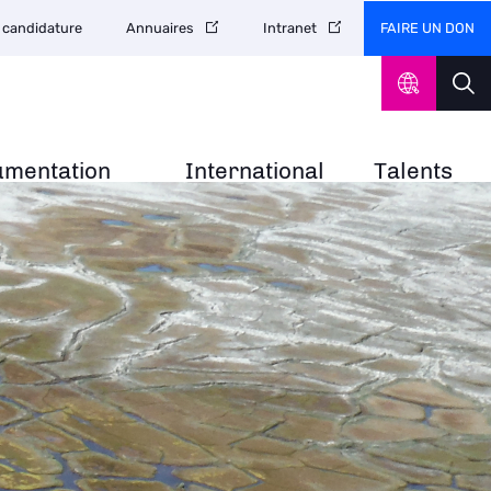
FAIRE UN DON
 candidature
Annuaires
Intranet
umentation
International
Talents