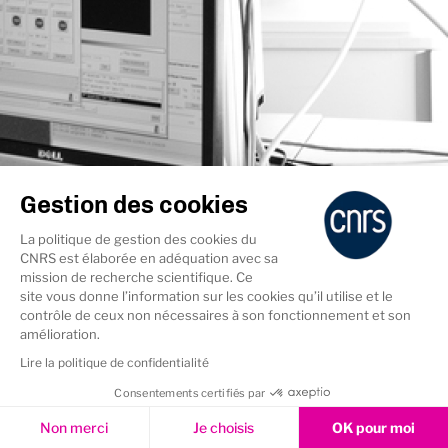
Gestion des cookies
La politique de gestion des cookies du
CNRS est élaborée en adéquation avec sa
mission de recherche scientifique. Ce
site vous donne l’information sur les cookies qu’il utilise et le
contrôle de ceux non nécessaires à son fonctionnement et son
amélioration.
Lire la politique de confidentialité
Les laboratoires de l'INSU
Consentements certifiés par
Cookies & Services
Non merci
Je choisis
OK pour moi
La plupart des laboratoires de l’INSU sont