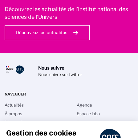
Découvrez les actualités de l’Institut national des
sciences de l'Univers
Découvrez les actualités
Nous suivre
Nous suivre sur twitter
NAVIGUER
Actualités
Agenda
À propos
Espace labo
Observation
Espace grand public
Gestion des cookies
Instrumentation
Site Programme