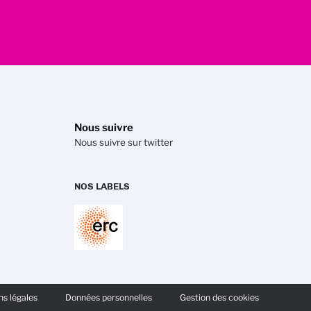
Nous suivre
Nous suivre sur twitter
NOS LABELS
 avec les réglementations. Personnalisez vos préférences po
s légales
Données personnelles
Gestion des cookies