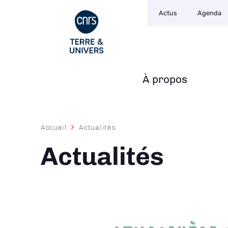
Navigation
Aller
Actus
Agenda
secondaire
au
contenu
principal
À propos
Navigation
principale
Fil
Accueil
Actualités
d'Ariane
Actualités