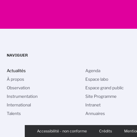
NAVIGUER
Actualités
Agenda
À propos
Espace labo
Observation
Espace grand public
Instrumentation
Site Programme
International
Intranet
Talents
Annuaires
vos Options
PIED
aramètres de confidentialité, en garantissant la conformité
DE
Accessibilité - non conforme
Crédits
Mention
PAGE