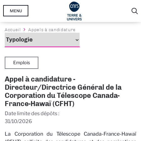
Aller
MENU
au
contenu
principal
Fil
Accueil
Appels à candidature
d'Ariane
Emplois
Appel à candidature -
Directeur/Directrice Général de la
Corporation du Télescope Canada-
France-Hawaï (CFHT)
Date limite des dépôts
31/10/2026
La Corporation du Télescope Canada-France-Hawaï