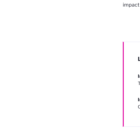
impact 
I
T
I
C