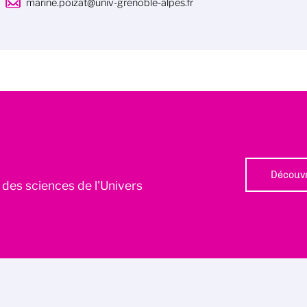
marine.poizat@univ-grenoble-alpes.fr
Découvr
l des sciences de l'Univers