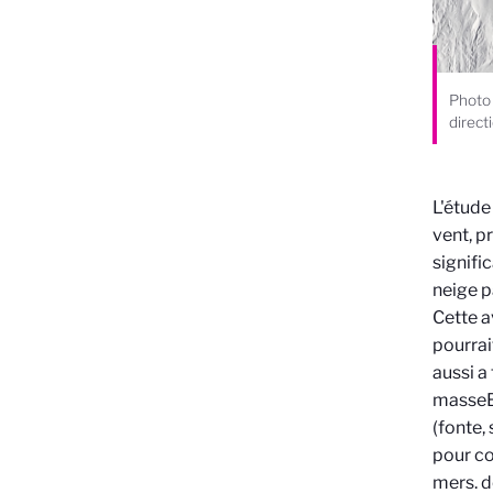
Photo 
direct
L'étude
vent, p
signifi
neige p
Cette a
pourrai
aussi a
masse
(fonte, 
pour co
mers.
d