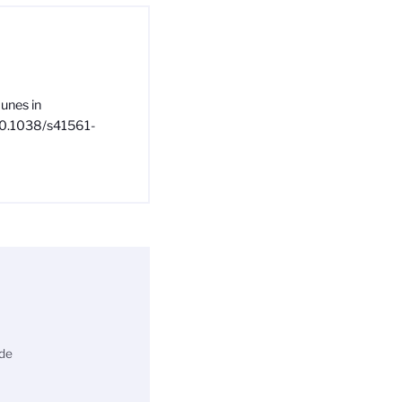
dunes in
/10.1038/s41561-
 de