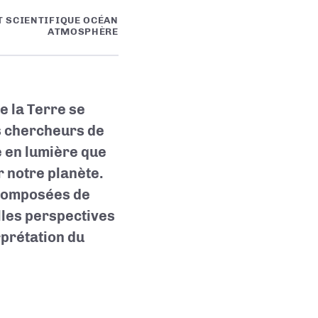
T SCIENTIFIQUE OCÉAN
ATMOSPHÈRE
de la Terre se
s chercheurs de
e en lumière que
r notre planète.
 composées de
lles perspectives
rprétation du