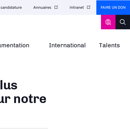
FAIRE UN DON
 candidature
Annuaires
Intranet
umentation
International
Talents
lus
ur notre