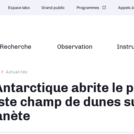
Espace labo
Grand public
Programmes
Appels à
Recherche
Observation
Instr
Actualités
ane
Antarctique abrite le p
ste champ de dunes s
anète