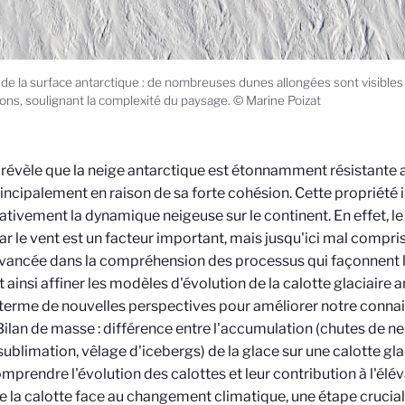
de la surface antarctique : de nombreuses dunes allongées sont visibles
ions, soulignant la complexité du paysage. © Marine Poizat
 révèle que la neige antarctique est étonnamment résistante a
rincipalement en raison de sa forte cohésion. Cette propriété 
cativement la dynamique neigeuse sur le continent. En effet, l
ar le vent est un facteur important, mais jusqu'ici mal compri
vancée dans la compréhension des processus qui façonnent la
t ainsi affiner les modèles d'évolution de la calotte glaciaire a
 terme de nouvelles perspectives pour améliorer notre connai
Bilan de masse : différence entre l'accumulation (chutes de neig
sublimation, vêlage d'icebergs) de la glace sur une calotte glaci
mprendre l'évolution des calottes et leur contribution à l'élé
e la calotte face au changement climatique, une étape crucial