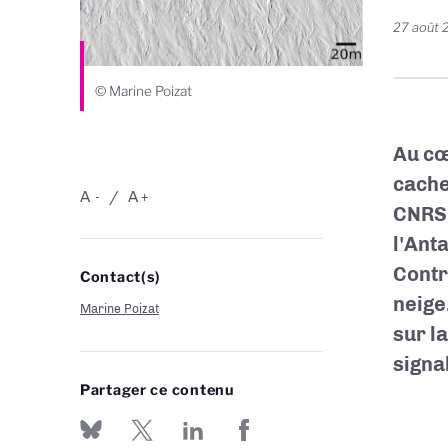
27 août 
© Marine Poizat
Au cœu
cache
A
A
-
+
CNRS 
l'Ant
Contr
Contact(s)
neige
Marine Poizat
sur l
signa
Partager ce contenu