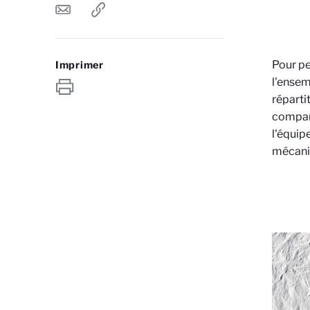
Pour pe
Imprimer
l'ensem
réparti
compara
l'équip
mécani