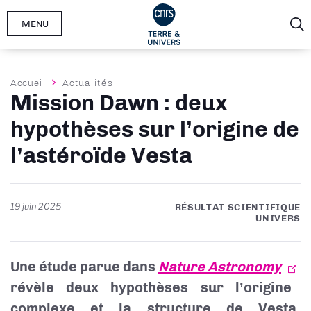
Aller
MENU
au
contenu
principal
Fil
Accueil
Actualités
Mission Dawn : deux
d'Ariane
hypothèses sur l’origine de
l’astéroïde Vesta
19 juin 2025
RÉSULTAT SCIENTIFIQUE
UNIVERS
Une étude parue dans
Nature Astronomy
révèle deux hypothèses sur l’origine
complexe et la structure de Vesta,