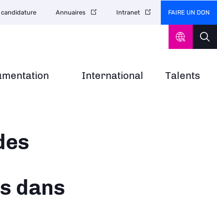
FAIRE UN DON
 candidature
Annuaires
Intranet
umentation
International
Talents
des
s dans