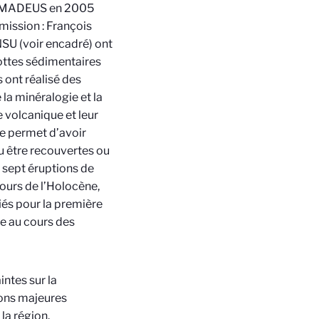
 AMADEUS en 2005
mission : François
SU (voir encadré) ont
rottes sédimentaires
 ont réalisé des
la minéralogie et la
 volcanique et leur
he permet d’avoir
u être recouvertes ou
 sept éruptions de
ours de l’Holocène,
iés pour la première
re au cours des
intes sur la
ions majeures
la région.