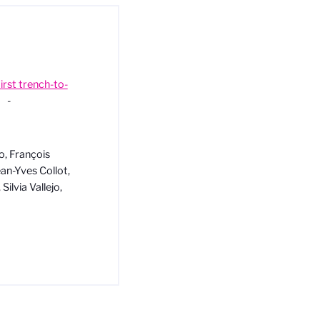
rst trench-to-
-
o, François
an-Yves Collot,
ilvia Vallejo,