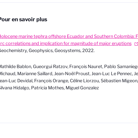
Pour en savoir plus
olocene marine tephra offshore Ecuador and Southern Colombia: Fi
rc correlations and implication for magnitude of major eruptions
Geochemistry, Geophysics, Geosystems, 2022.
athilde Bablon, Gueorgui Ratzov, François Nauret, Pablo Samanieg
ichaud, Marianne Saillard, Jean-Noël Proust, Jean-Luc Le Pennec, Je
ean-Luc Devidal, François Orange, Céline Liorzou, Sébastien Migeon, S
ilvana Hidalgo, Patricia Mothes, Miguel Gonzalez