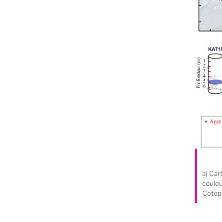
a) Car
couleu
Cotopa