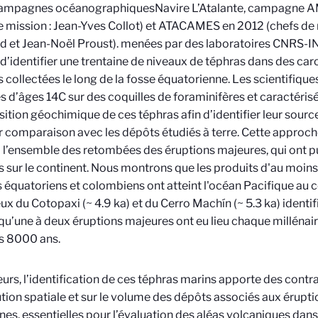
ampagnes océanographiques
Navire L’Atalante, campagne
e mission : Jean-Yves Collot) et ATACAMES en 2012 (chefs de 
 et Jean-Noël Proust).
menées par des laboratoires CNRS-IN
d’identifier une trentaine de niveaux de téphras dans des ca
 collectées le long de la fosse équatorienne. Les scientifiques
 d’âges 14C sur des coquilles de foraminifères et caractérisé 
tion géochimique de ces téphras afin d’identifier leur source
r comparaison avec les dépôts étudiés à terre. Cette approc
 l’ensemble des retombées des éruptions majeures, qui ont p
 sur le continent. Nous montrons que les produits d'au moins
 équatoriens et colombiens ont atteint l'océan Pacifique au c
ux du Cotopaxi (~ 4.9 ka) et du Cerro Machín (~ 5.3 ka) identif
t qu’une à deux éruptions majeures ont eu lieu chaque millénai
s 8000 ans.
leurs, l’identification de ces téphras marins apporte des contra
ution spatiale et sur le volume des dépôts associés aux érupt
es, essentielles pour l’évaluation des aléas volcaniques dans 