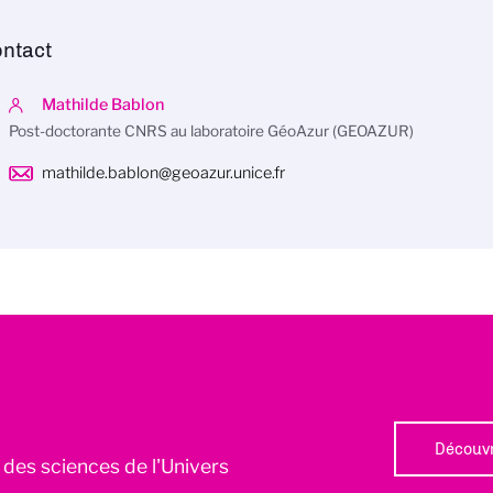
ntact
Mathilde Bablon
Post-doctorante CNRS au laboratoire GéoAzur (GEOAZUR)
mathilde.bablon@geoazur.unice.fr
Découvr
l des sciences de l'Univers