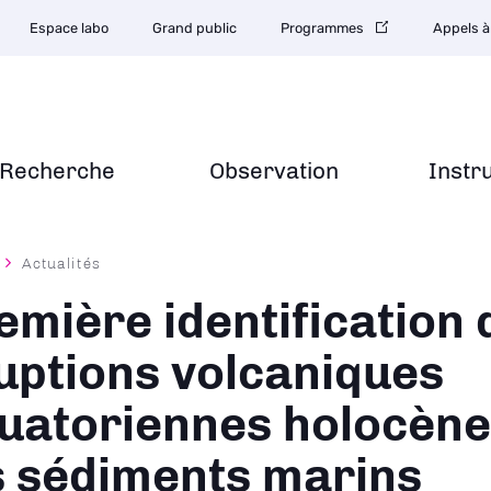
Espace labo
Grand public
Programmes
Appels à
Recherche
Observation
Instr
Actualités
ane
emière identification 
uptions volcaniques
uatoriennes holocène
s sédiments marins