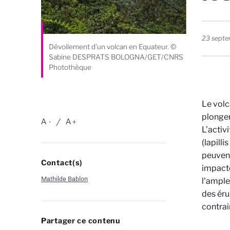
23 sept
Dévoilement d'un volcan en Equateur. ©
Sabine DESPRATS BOLOGNA/GET/CNRS
Photothèque
Le volc
plongem
A
A
-
+
L’activ
(lapill
peuvent
Contact(s)
impacte
Mathilde Bablon
l'ample
des éru
contrai
Partager ce contenu