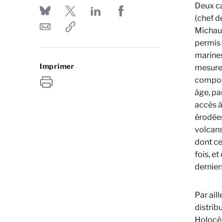
Deux c
(chef d
Michaud
permis 
marines
Imprimer
mesures
composi
âge, pa
accès à
érodées
volcans
dont ce
fois, e
dernier
Par ail
distrib
Holocèn