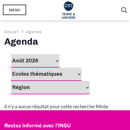
Aller
MENU
au
contenu
principal
Fil
Accueil
Agenda
d'Ariane
Agenda
Il n'y a aucun résultat pour cette recherche filtrée
Restez informé avec l'INSU