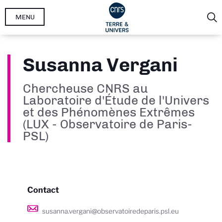
Aller
MENU
au
contenu
principal
Susanna Vergani
Chercheuse CNRS au
Laboratoire d'Étude de l'Univers
et des Phénomènes Extrêmes
(LUX - Observatoire de Paris-
PSL)
Contact
susanna.vergani@observatoiredeparis.psl.eu