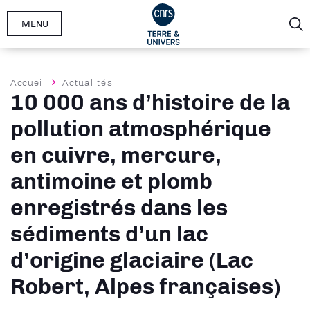
Aller
MENU
au
contenu
principal
Fil
Accueil
Actualités
10 000 ans d’histoire de la
d'Ariane
pollution atmosphérique
en cuivre, mercure,
antimoine et plomb
enregistrés dans les
sédiments d’un lac
d’origine glaciaire (Lac
Robert, Alpes françaises)