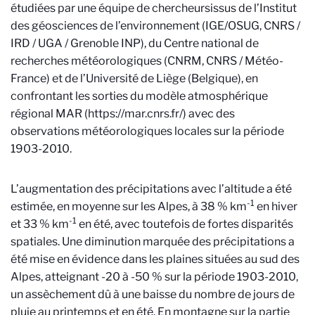
étudiées par une équipe de chercheurs
issus de l’Institut
des géosciences de l’environnement (IGE/OSUG, CNRS /
IRD / UGA / Grenoble INP), du Centre national de
recherches météorologiques (CNRM, CNRS / Météo-
France) et de l’Université de Liège (Belgique)
, en
confrontant les sorties du modèle atmosphérique
régional MAR (https://mar.cnrs.fr/) avec des
observations météorologiques locales sur la période
1903-2010.
L’augmentation des précipitations avec l’altitude a été
-1
estimée, en moyenne sur les Alpes, à 38 % km
en hiver
-1
et 33 % km
en été, avec toutefois de fortes disparités
spatiales. Une diminution marquée des précipitations a
été mise en évidence dans les plaines situées au sud des
Alpes, atteignant -20 à -50 % sur la période 1903-2010,
un assèchement dû à une baisse du nombre de jours de
pluie au printemps et en été. En montagne sur la partie