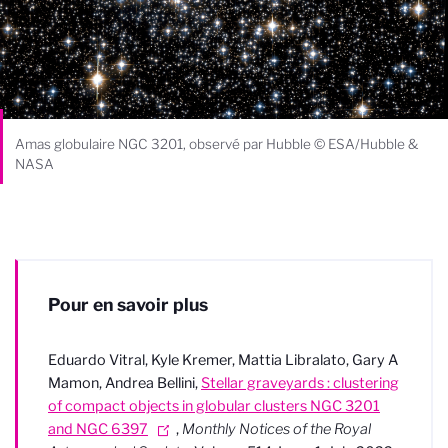
Amas globulaire NGC 3201, observé par Hubble © ESA/Hubble &
NASA
Pour en savoir plus
Eduardo Vitral, Kyle Kremer, Mattia Libralato, Gary A
Mamon, Andrea Bellini,
Stellar graveyards : clustering
of compact objects in globular clusters NGC 3201
and NGC 6397
,
Monthly Notices of the Royal