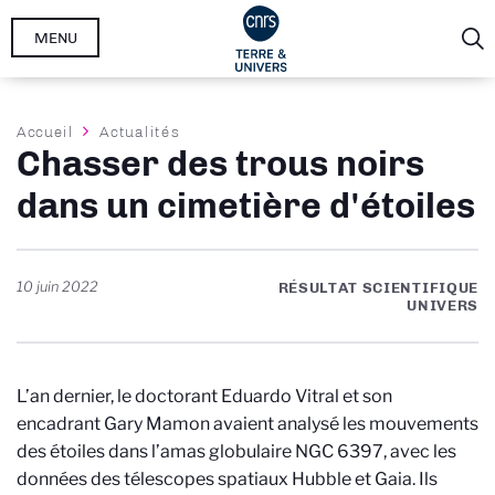
Aller
MENU
au
contenu
principal
Fil
Accueil
Actualités
Chasser des trous noirs
d'Ariane
dans un cimetière d'étoiles
10 juin 2022
RÉSULTAT SCIENTIFIQUE
UNIVERS
L’an dernier, le doctorant Eduardo Vitral et son
encadrant Gary Mamon avaient analysé les mouvements
des étoiles dans l’amas globulaire NGC 6397, avec les
données des télescopes spatiaux Hubble et Gaia. Ils