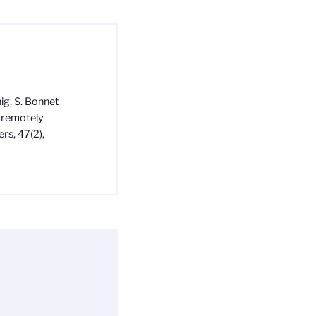
nig, S. Bonnet
n remotely
rs, 47(2),