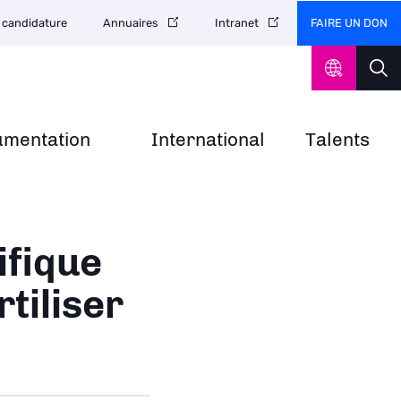
FAIRE UN DON
 candidature
Annuaires
Intranet
umentation
International
Talents
ifique
rtiliser