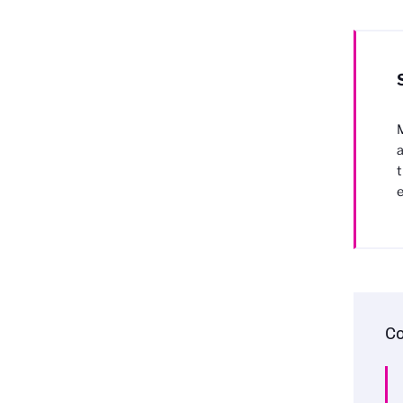
M
a
t
Co