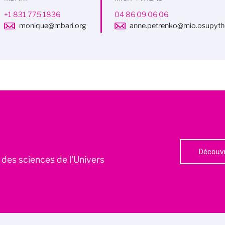
+1 831 775 1836
04 86 09 06 06
monique@mbari.org
anne.petrenko@mio.osupythe
Découvr
l des sciences de l'Univers