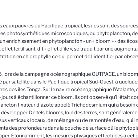
s eaux pauvres du Pacifique tropical, les îles sont des source
ues photosynthétiques microscopiques, ou phytoplancton, des 
 un enrichissement en phytoplancton - un « bloom » - des éc
t effet fertilisant, dit « effet d’île », se traduit par une augment
ration en chlorophylle ce qui permet de l'identifier par observ
, lors de la campagne océanographique OUTPACE, un bloom 
 par satellite dans le Pacifique tropical Sud-Ouest, à quelqu
res des îles Tonga. Sur le navire océanographique l’Atalante, 
 jours à échantillonner ce bloom. Ils ont observé qu’il était 
ancton fixateur d’azote appelé Trichodesmium qui a besoin 
 développer. De tels blooms, loin des terres, sont généraleme
us verticaux locaux, de mélange ou de remontée d’eau, qui in
nts des profondeurs dans la couche de surface où le phytopl
per. Étonnamment, les mesures physiques effectuées à cet 