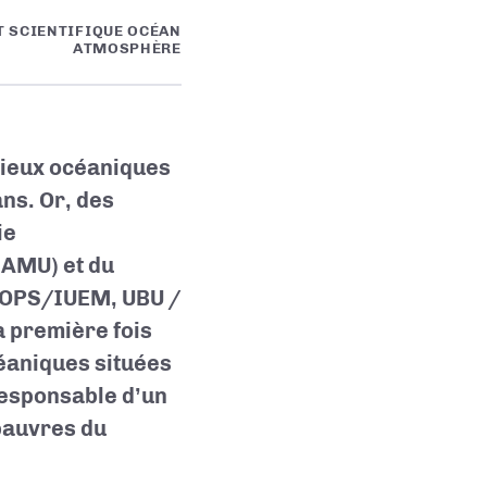
T SCIENTIFIQUE OCÉAN
ATMOSPHÈRE
milieux océaniques
ans. Or, des
ie
 AMU) et du
(LOPS/IUEM, UBU /
a première fois
céaniques situées
 responsable d’un
pauvres du