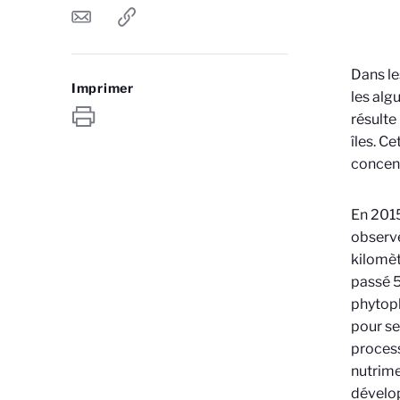
Dans le
Imprimer
les alg
résulte
îles. Ce
concent
En 2015
observé
kilomèt
passé 5
phytopl
pour se
process
nutrime
dévelop