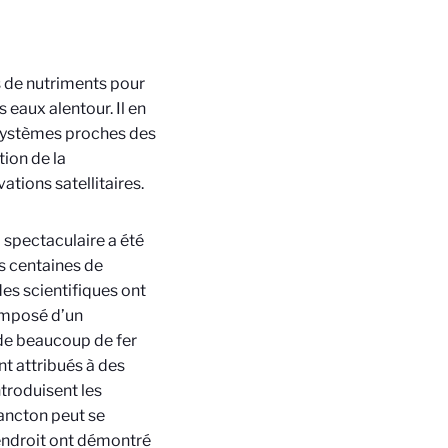
s de nutriments pour
eaux alentour. Il en
osystèmes proches des
ation de la
ations satellitaires.
spectaculaire a été
es centaines de
des scientifiques ont
composé d’un
de beaucoup de fer
nt attribués à des
troduisent les
ancton peut se
endroit ont démontré