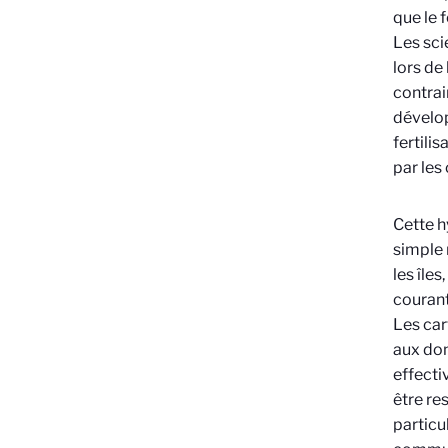
que le 
Les sci
lors de
contrai
dévelop
fertili
par les
Cette h
simple 
les île
courant
Les car
aux don
effecti
être re
particu