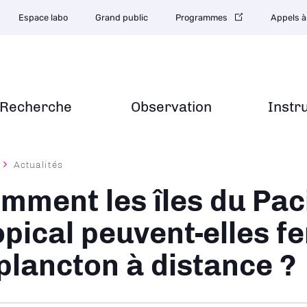
Espace labo
Grand public
Programmes
Appels à
Recherche
Observation
Instr
Actualités
ane
mment les îles du Pac
opical peuvent-elles fe
 plancton à distance ?