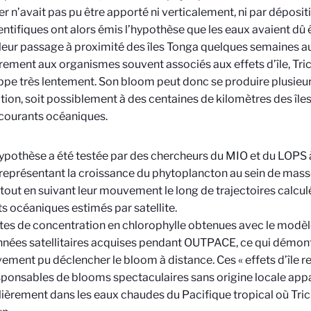
fer n’avait pas pu être apporté ni verticalement, ni par dépos
entifiques ont alors émis l’hypothèse que les eaux avaient dû ê
 leur passage à proximité des îles Tonga quelques semaines au
rement aux organismes souvent associés aux effets d’île, T
pe très lentement. Son bloom peut donc se produire plusieu
sation, soit possiblement à des centaines de kilomètres des îles
 courants océaniques.
ypothèse a été testée par des chercheurs du MIO et du LOPS 
représentant la croissance du phytoplancton au sein de masses
s, tout en suivant leur mouvement le long de trajectoires calcul
s océaniques estimés par satellite.
tes de concentration en chlorophylle obtenues avec le modèle
nées satellitaires acquises pendant OUTPACE, ce qui démontr
vement pu déclencher le bloom à distance. Ces « effets d’île 
sponsables de blooms spectaculaires sans origine locale app
lièrement dans les eaux chaudes du Pacifique tropical où Tr