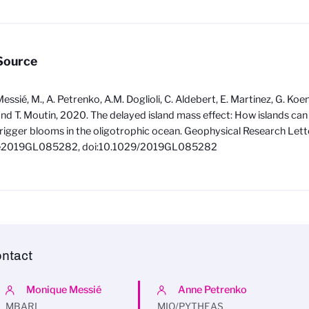
Source
essié, M., A. Petrenko, A.M. Doglioli, C. Aldebert, E. Martinez, G. Koe
nd T. Moutin, 2020. The delayed island mass effect: How islands ca
rigger blooms in the oligotrophic ocean. Geophysical Research Lette
e2019GL085282, doi:10.1029/2019GL085282
ntact
Monique Messié
Anne Petrenko
MBARI
MIO/PYTHEAS