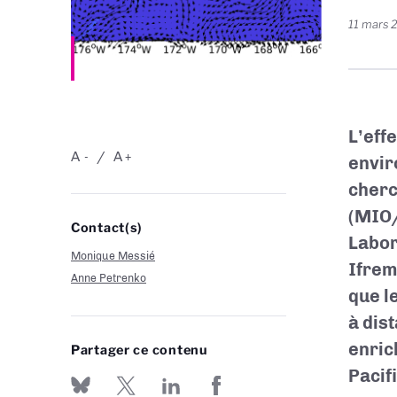
11 mars 
L’effe
A
A
-
+
envir
cherc
(MIO/
Contact(s)
Labor
Monique Messié
Ifrem
Anne Petrenko
que l
à dist
enric
Partager ce contenu
Pacifi