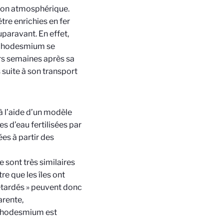
ition atmosphérique.
tre enrichies en fer
paravant. En effet,
richodesmium se
rs semaines après sa
 suite à son transport
à l’aide d’un modèle
 d’eau fertilisées par
ées à partir des
 sont très similaires
e que les îles ont
retardés » peuvent donc
arente,
ichodesmium est