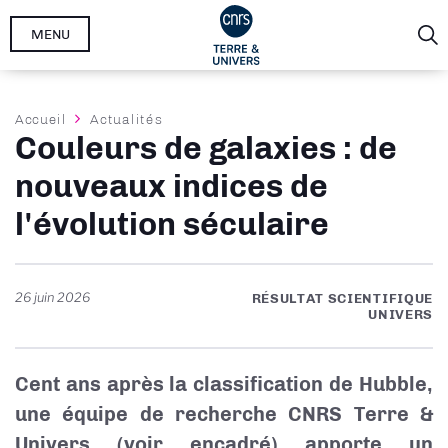
Aller
MENU
au
contenu
principal
Fil
Accueil
Actualités
Couleurs de galaxies : de
d'Ariane
nouveaux indices de
l'évolution séculaire
26 juin 2026
RÉSULTAT SCIENTIFIQUE
UNIVERS
Cent ans après la classification de Hubble,
une équipe de recherche CNRS Terre &
Univers (voir encadré) apporte un