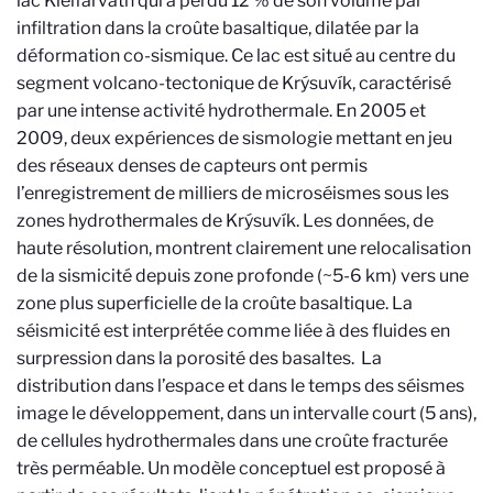
lac Kleifarvatn qui a perdu 12 % de son volume par
infiltration dans la croûte basaltique, dilatée par la
déformation co-sismique. Ce lac est situé au centre du
segment volcano-tectonique de Krýsuvík, caractérisé
par une intense activité hydrothermale. En 2005 et
2009, deux expériences de sismologie mettant en jeu
des réseaux denses de capteurs ont permis
l’enregistrement de milliers de microséismes sous les
zones hydrothermales de
Krýsuvík
.
Les données, de
haute résolution, montrent clairement une relocalisation
de la sismicité depuis zone profonde (~5-6 km) vers une
zone plus superficielle de la croûte basaltique. La
séismicité est interprétée comme liée à des fluides en
surpression dans la porosité des basaltes. La
distribution dans l’espace et dans le temps des séismes
image le développement, dans un intervalle court (5 ans),
de cellules hydrothermales dans une croûte fracturée
très perméable. Un modèle conceptuel est proposé à