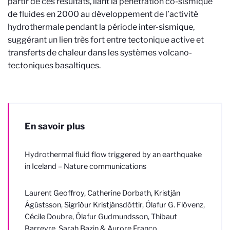
partir de ces résultats, liant la pénétration co-sismique
de fluides en 2000 au développement de l’activité
hydrothermale pendant la période inter-sismique,
suggérant un lien très fort entre tectonique active et
transferts de chaleur dans les systèmes volcano-
tectoniques basaltiques.
En savoir plus
Hydrothermal fluid flow triggered by an earthquake
in Iceland – Nature communications
Laurent Geoffroy, Catherine Dorbath, Kristján
Ágústsson, Sigríður Kristjánsdóttir, Ólafur G. Flóvenz,
Cécile Doubre, Ólafur Gudmundsson, Thibaut
Barreyre, Sarah Bazin & Aurore Franco