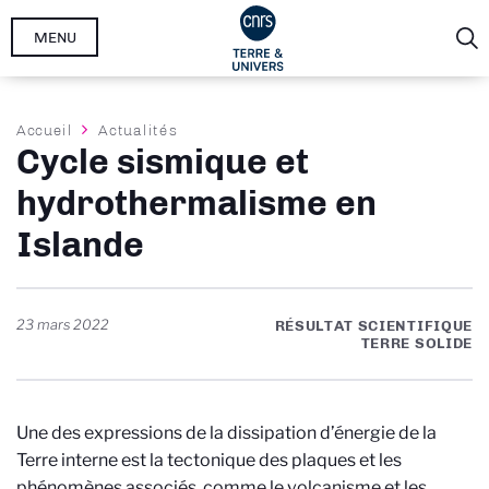
Aller
MENU
au
contenu
principal
Fil
Accueil
Actualités
Cycle sismique et
d'Ariane
hydrothermalisme en
Islande
23 mars 2022
RÉSULTAT SCIENTIFIQUE
TERRE SOLIDE
Une des expressions de la dissipation d’énergie de la
Terre interne est la tectonique des plaques et les
phénomènes associés, comme le volcanisme et les