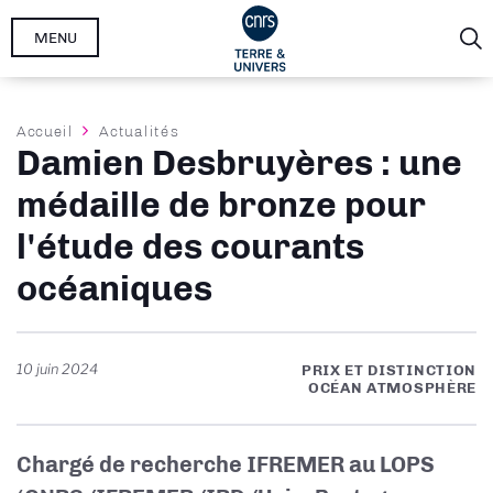
Aller
MENU
au
contenu
principal
Fil
Accueil
Actualités
Damien Desbruyères : une
d'Ariane
médaille de bronze pour
l'étude des courants
océaniques
10 juin 2024
PRIX ET DISTINCTION
OCÉAN ATMOSPHÈRE
Chargé de recherche IFREMER au LOPS