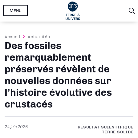
Aller
MENU
au
contenu
principal
Fil
Accueil
Actualités
Des fossiles
d'Ariane
remarquablement
préservés révèlent de
nouvelles données sur
l’histoire évolutive des
crustacés
24 juin 2025
RÉSULTAT SCIENTIFIQUE
TERRE SOLIDE