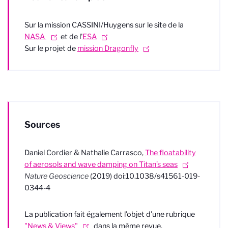
Sur la mission CASSINI/Huygens sur le site de la
NASA
et de l'
ESA
Sur le projet de
mission Dragonfly
Sources
Daniel Cordier & Nathalie Carrasco,
The floatability
of aerosols and wave damping on Titan’s seas
Nature Geoscience
(2019) doi:10.1038/s41561-019-
0344-4
La publication fait également l'objet d'une rubrique
"News & Views"
dans la même revue.