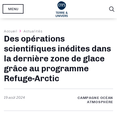
Aller
MENU
au
contenu
principal
Fil
Accueil
Actualités
Des opérations
d'Ariane
scientifiques inédites dans
la dernière zone de glace
grâce au programme
Refuge-Arctic
19 août 2024
CAMPAGNE OCÉAN
ATMOSPHÈRE