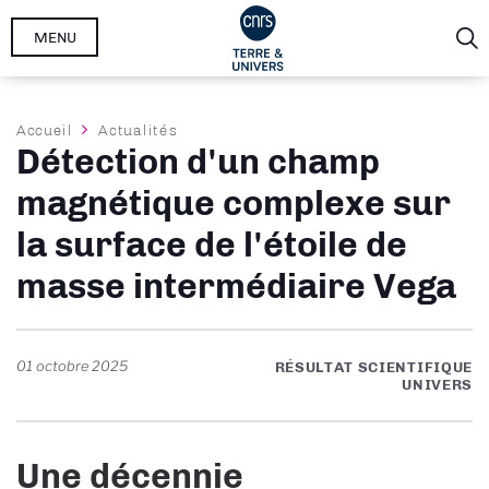
Aller
MENU
au
contenu
principal
Fil
Accueil
Actualités
Détection d'un champ
d'Ariane
magnétique complexe sur
la surface de l'étoile de
masse intermédiaire Vega
01 octobre 2025
RÉSULTAT SCIENTIFIQUE
UNIVERS
Une décennie