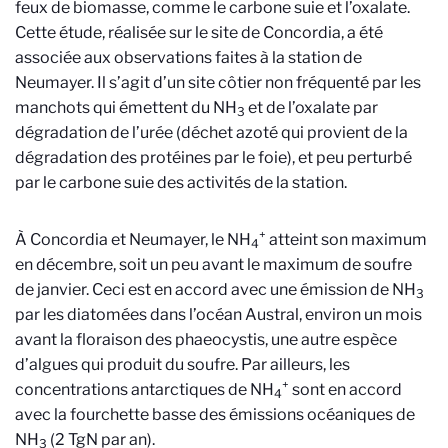
feux de biomasse, comme le carbone suie et l’oxalate.
Cette étude, réalisée sur le site de Concordia, a été
associée aux observations faites à la station de
Neumayer. Il s’agit d’un site côtier non fréquenté par les
manchots qui émettent du NH
et de l’oxalate par
3
dégradation de l’urée (déchet azoté qui provient de la
dégradation des protéines par le foie), et peu perturbé
par le carbone suie des activités de la station.
+
À Concordia et Neumayer, le NH
atteint son maximum
4
en décembre, soit un peu avant le maximum de soufre
de janvier. Ceci est en accord avec une émission de NH
3
par les diatomées dans l’océan Austral, environ un mois
avant la floraison des phaeocystis, une autre espèce
d’algues qui produit du soufre. Par ailleurs, les
+
concentrations antarctiques de NH
sont en accord
4
avec la fourchette basse des émissions océaniques de
NH
(2 TgN par an).
3