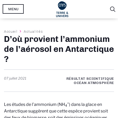
Aller
MENU
au
contenu
principal
Fil
Accueil
Actualités
D’où provient l’ammonium
d'Ariane
de l’aérosol en Antarctique
?
07 juillet 2021
RÉSULTAT SCIENTIFIQUE
OCÉAN ATMOSPHÈRE
+
Les études de l’ammonium (NH
) dans la glace en
4
Antarctique suggèrent que cette espèce provient soit
des feux de biomasse, soit des émissions océaniques