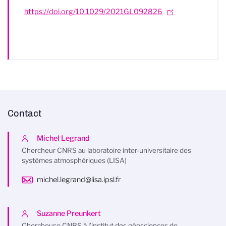
https://doi.org/10.1029/2021GL092826
Contact
Michel Legrand
Chercheur CNRS au laboratoire inter-universitaire des
systèmes atmosphériques (LISA)
michel.legrand@lisa.ipsl.fr
Suzanne Preunkert
Chercheuse CNRS à l’institut des géosciences de