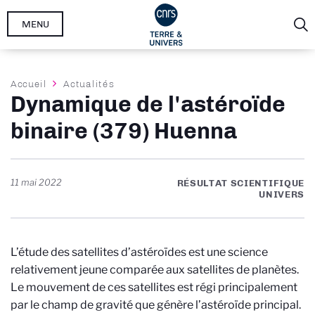
Aller
MENU
au
contenu
principal
Fil
Accueil
Actualités
Dynamique de l'astéroïde
d'Ariane
binaire (379) Huenna
11 mai 2022
RÉSULTAT SCIENTIFIQUE
UNIVERS
L’étude des satellites d’astéroïdes est une science
relativement jeune comparée aux satellites de planètes.
Le mouvement de ces satellites est régi principalement
par le champ de gravité que génère l’astéroïde principal.