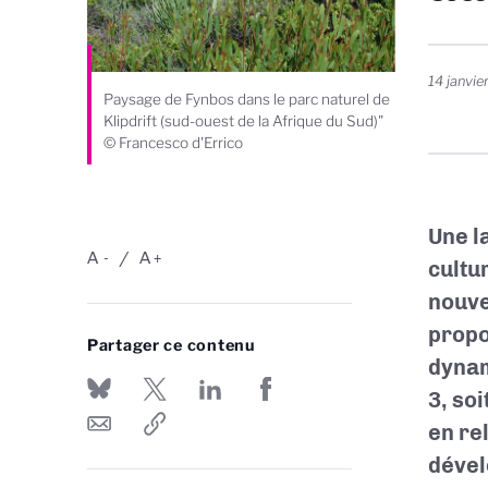
14 janvie
Paysage de Fynbos dans le parc naturel de
Klipdrift (sud-ouest de la Afrique du Sud)"
© Francesco d'Errico
Une l
A
A
-
+
cultu
nouve
propo
Partager ce contenu
dynam
3, so
en re
dével