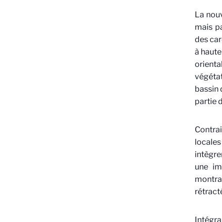
La nouv
mais pa
des car
à haute
orienta
végétat
bassin 
partie 
Contrai
locales
intègre
une im
montra
rétract
Intégr