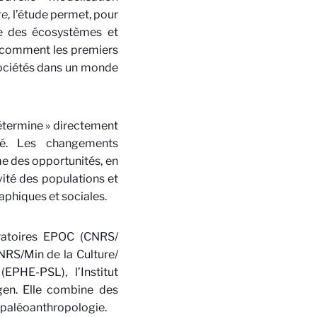
ge
, l’étude permet, pour
ue des écosystèmes et
re comment les premiers
sociétés dans un monde
détermine » directement
cé. Les changements
e des opportunités, en
vité des populations et
phiques et sociales.
oratoires EPOC (CNRS/
RS/Min de la Culture/
EPHE-PSL), l’Institut
rgen. Elle combine des
t paléoanthropologie.