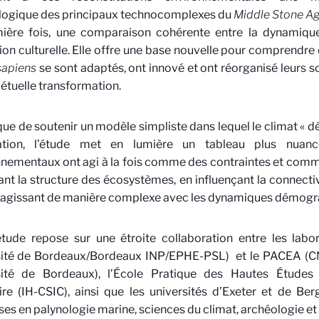
logique des principaux technocomplexes du
Middle Stone A
mière fois, une comparaison cohérente entre la dynamiq
tion culturelle. Elle offre une base nouvelle pour comprend
apiens
se sont adaptés, ont innové et ont réorganisé leurs 
étuelle transformation.
que de soutenir un modèle simpliste dans lequel le climat « 
vation, l’étude met en lumière un tableau plus nuan
nementaux ont agi à la fois comme des contraintes et comm
nt la structure des écosystèmes, en influençant la connecti
ragissant de manière complexe avec les dynamiques démogra
étude repose sur une étroite collaboration entre les lab
sité de Bordeaux/Bordeaux INP/EPHE-PSL) et le PACEA (CN
sité de Bordeaux), l’École Pratique des Hautes Études (
ire (IH-CSIC), ainsi que les universités d’Exeter et de Be
ses en palynologie marine, sciences du climat, archéologie e