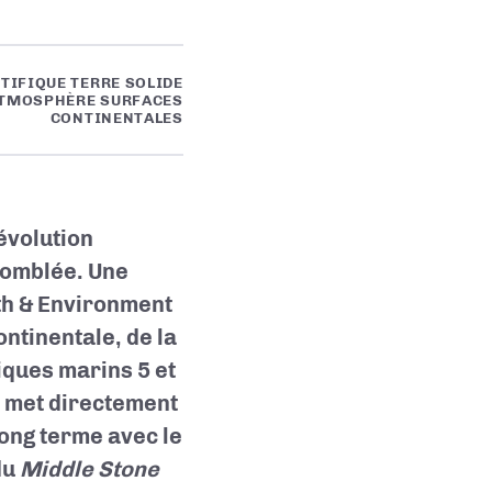
TIFIQUE TERRE SOLIDE
TMOSPHÈRE SURFACES
CONTINENTALES
évolution
 comblée. Une
th & Environment
ntinentale, de la
ques marins 5 et
et met directement
ong terme avec le
du
Middle Stone