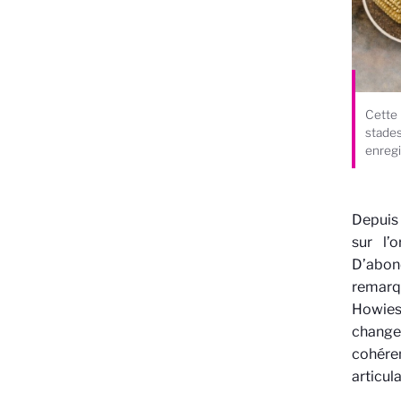
Cette 
stades
enregi
Depuis 
sur l’
D’abon
remarq
Howies
changem
cohéren
articula