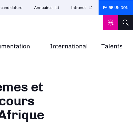
FAIRE UN DON
 candidature
Annuaires
Intranet
umentation
International
Talents
èmes et
 cours
Afrique