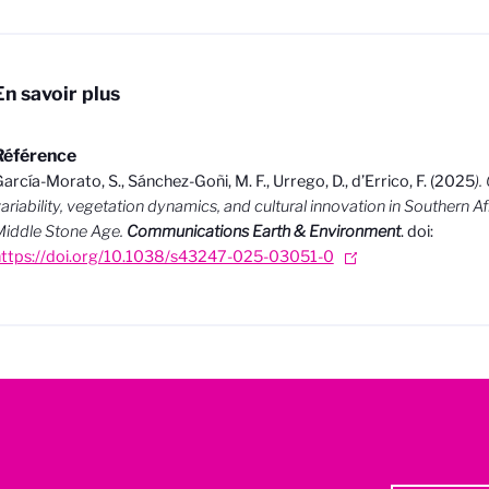
En savoir plus
Référence
arcía-Morato, S., Sánchez-Goñi, M. F., Urrego, D., d’Errico, F. (2025
).
ariability, vegetation dynamics, and cultural innovation in Southern Af
iddle Stone Age.
Communications Earth & Environment
.
doi:
https://doi.org/10.1038/s43247-025-03051-0