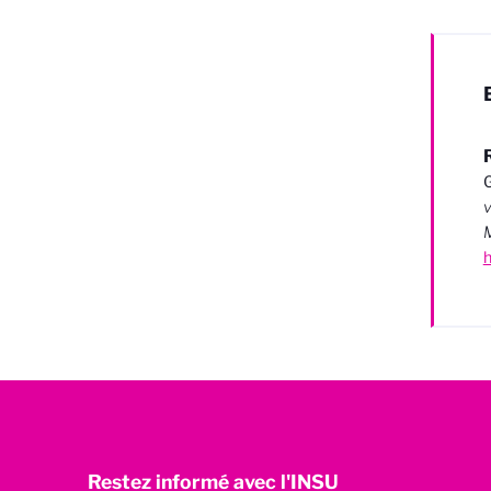
G
v
M
Restez informé avec l'INSU