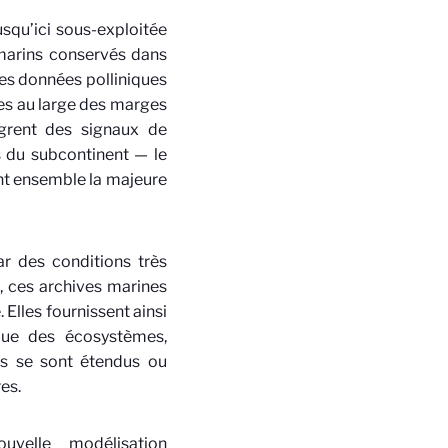
squ’ici sous-exploitée
 marins conservés dans
es données polliniques
ées au large des marges
tègrent des signaux de
s du subcontinent — le
ent ensemble la majeure
ar des conditions très
, ces archives marines
Elles fournissent ainsi
que des écosystèmes,
es se sont étendus ou
res.
uvelle modélisation