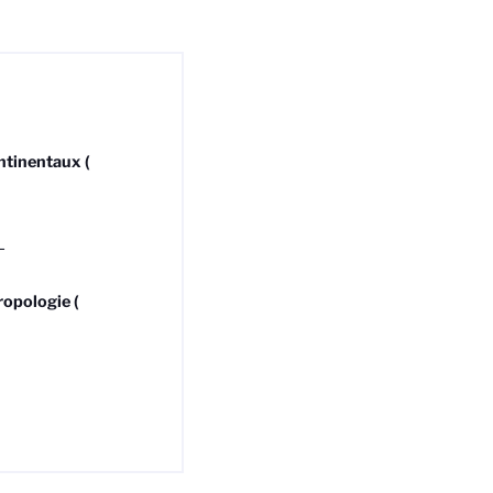
tinentaux (
L
ropologie (