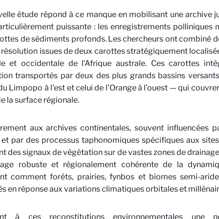
elle étude répond à ce manque en mobilisant une archive ju
rticulièrement puissante : les enregistrements polliniques
ottes de sédiments profonds. Les chercheurs ont combiné d
 résolution issues de deux carottes stratégiquement localis
le et occidentale de l’Afrique australe. Ces carottes in
ion transportés par deux des plus grands bassins versant
du Limpopo à l’est et celui de l’Orange à l’ouest — qui couvr
de la surface régionale.
rement aux archives continentales, souvent influencées p
 et par des processus taphonomiques spécifiques aux sites
nt des signaux de végétation sur de vastes zones de drainage. 
age robuste et régionalement cohérente de la dynami
nt comment forêts, prairies, fynbos et biomes semi-arid
és en réponse aux variations climatiques orbitales et millénai
ant à ces reconstitutions environnementales une no