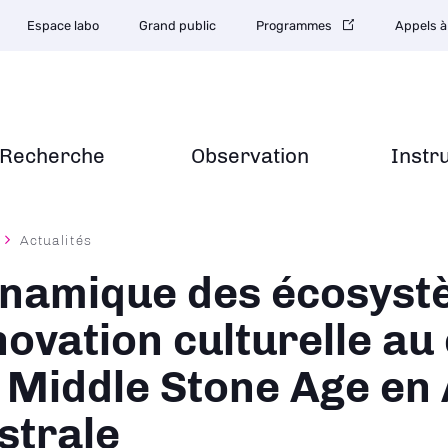
Espace labo
Grand public
Programmes
Appels à
Recherche
Observation
Instr
Actualités
ane
namique des écosyst
novation culturelle au
 Middle Stone Age en 
strale