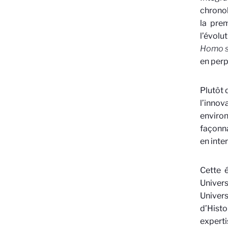
chrono
la pre
l’évolu
Homo s
en perp
Plutôt 
l’inno
environ
façonna
en inte
Cette 
Univer
Univer
d’Histo
experti