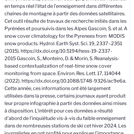
en temps réel l’état de l’enneigement dans différentes
chaînes de montagne à partir des données satellitaires.
Cet outil résulte de travaux de recherche initiés dans les
Pyrénées et poursuivis dans les Alpes
Gascoin, S. et al. A
snow cover climatology for the Pyrenees from MODIS
snow products. Hydrol. Earth Syst. Sci. 19, 2337–2351
(2015). https://dx.doi.org/10.5194/hess-19-2337-
2015
Gascoin, S., Monteiro, D. & Morin, S. Reanalysis-
based contextualization of real-time snow cover
monitoring from space. Environ. Res. Lett. 17, 114044
(2022). https://dx.doi.org/10.1088/1748-9326/ac9e6a
.
Cette année, ces informations ont été largement
utilisées dans la presse, certains journaux ayant produit
leur propre infographie à partir des données ainsi mises
à disposition. L’intérêt pour ces données a résulté
d’abord de l’inquiétude vis-à-vis du faible enneigement
dans de nombreuses stations de ski cet hiver 2024. Les
journalistes en ont profité pour expliquer l’importance