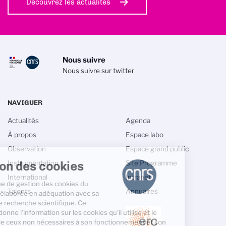
Découvrez les actualités
Nous suivre
Nous suivre sur twitter
NAVIGUER
Actualités
Agenda
À propos
Espace labo
Observation
Espace grand public
Gestion des cookies
Instrumentation
Site Programme
International
Intranet
La politique de gestion des cookies du
Talents
Annuaires
CNRS est élaborée en adéquation avec sa
mission de recherche scientifique. Ce
site vous donne l’information sur les cookies qu’il utilise et le
contrôle de ceux non nécessaires à son fonctionnement et son