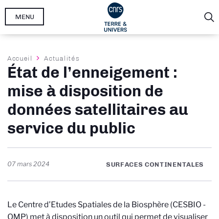
Aller
MENU
au
contenu
principal
Fil
Accueil
Actualités
État de l’enneigement :
d'Ariane
mise à disposition de
données satellitaires au
service du public
07 mars 2024
SURFACES CONTINENTALES
Le Centre d’Etudes Spatiales de la Biosphère (CESBIO -
OMP) met à disposition un outil qui permet de visualiser