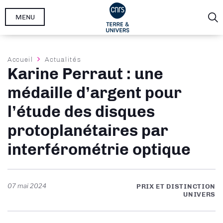
Aller
MENU
au
contenu
principal
Fil
Accueil
Actualités
Karine Perraut : une
d'Ariane
médaille d’argent pour
l’étude des disques
protoplanétaires par
interférométrie optique
07 mai 2024
PRIX ET DISTINCTION
UNIVERS