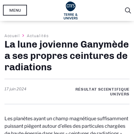
Aller
MENU
au
contenu
principal
Fil
Accueil
Actualités
La lune jovienne Ganymède
d'Ariane
a ses propres ceintures de
radiations
17 juin 2024
RÉSULTAT SCIENTIFIQUE
UNIVERS
Les planètes ayant un champ magnétique suffisamment
puissant piègent autour d’elles des particules chargées
de haute énergie dans leurs « ceintures de radiations ».