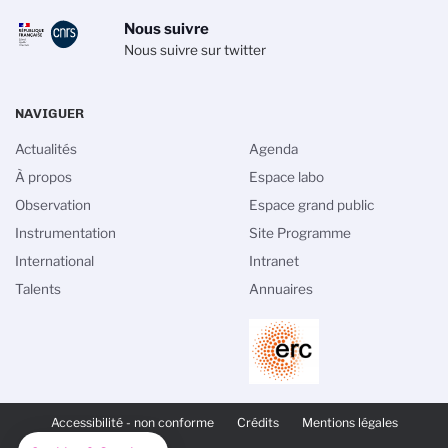
Nous suivre
Nous suivre sur twitter
NAVIGUER
Actualités
Agenda
À propos
Espace labo
Observation
Espace grand public
Instrumentation
Site Programme
n des cookies
International
Intranet
Talents
Annuaires
 de gestion des cookies du CNRS est élaborée en
ec sa mission de recherche scientifique. Ce site
nformation sur les cookies qu’il utilise et le contrôle
nécessaires à son fonctionnement et son
ue de confidentialité
PIED
DE
Accessibilité - non conforme
Crédits
Mentions légales
Consentements certifiés par
PAGE
SECONDAIRE