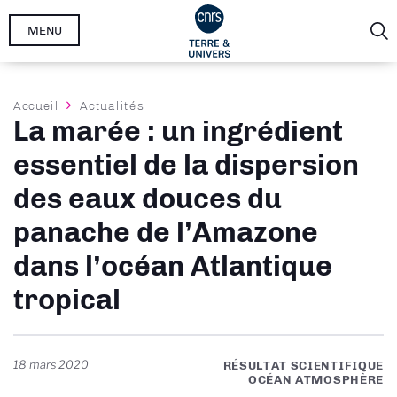
Aller
MENU
au
contenu
principal
Fil
Accueil
Actualités
La marée : un ingrédient
d'Ariane
essentiel de la dispersion
des eaux douces du
panache de l’Amazone
dans l’océan Atlantique
tropical
18 mars 2020
RÉSULTAT SCIENTIFIQUE
OCÉAN ATMOSPHÈRE