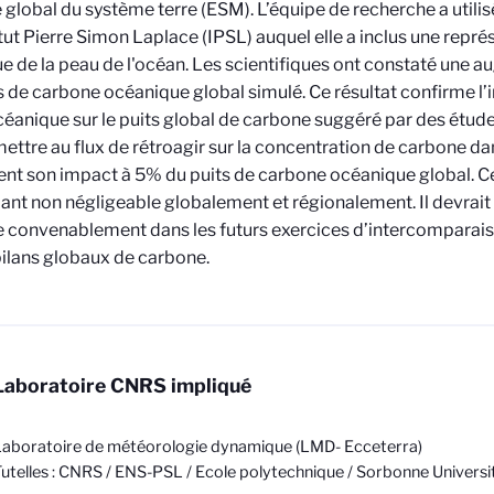
global du système terre (ESM). L’équipe de recherche a utili
titut Pierre Simon Laplace (IPSL) auquel elle a inclus une repré
e de la peau de l'océan. Les scientifiques ont constaté une 
s de carbone océanique global simulé. Ce résultat confirme l’
éanique sur le puits global de carbone suggéré par des études
ettre au flux de rétroagir sur la concentration de carbone da
nt son impact à 5% du puits de carbone océanique global. C
nt non négligeable globalement et régionalement. Il devrait 
convenablement dans les futurs exercices d’intercomparais
bilans globaux de carbone.
Laboratoire CNRS impliqué
aboratoire de météorologie dynamique (LMD- Ecceterra)
utelles : CNRS / ENS-PSL / Ecole polytechnique / Sorbonne Universi