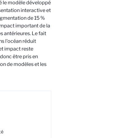
sé le modèle développé
sentation interactive et
augmentation de 15 %
impact important de la
 antérieures. Le fait
ns l'océan réduit
et impact reste
donc être pris en
on de modèles et les
té