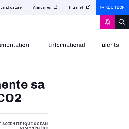
FAIRE UN DON
 candidature
Annuaires
Intranet
umentation
International
Talents
mente sa
 CO2
T SCIENTIFIQUE OCÉAN
ATMOSPHÈRE