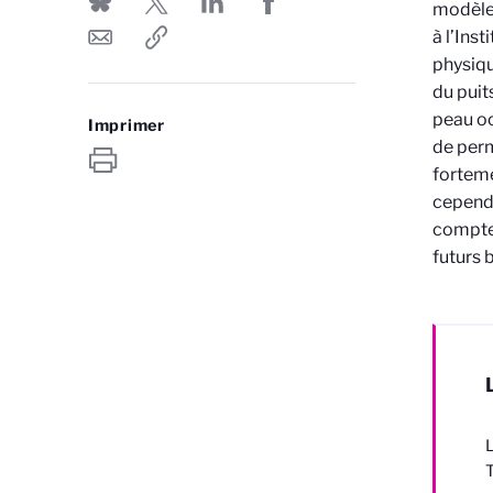
modèle 
à l’Ins
physiqu
du puit
peau oc
Imprimer
de perm
forteme
cependa
compte 
futurs 
L
T