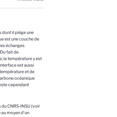
 dont il piège une
ue est une couche de
 les échanges
Du fait de
e, la température y est
interface est aussi
 température et de
e carbone océanique
reste cependant
es du CNRS-INSU (voir
ne au moyen d’un