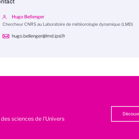
ntact
Hugo Bellenger
Chercheur CNRS au Laboratoire de météorologie dynamique (LMD)
hugo.bellenger@lmd.ipsl.fr
Découvr
l des sciences de l'Univers