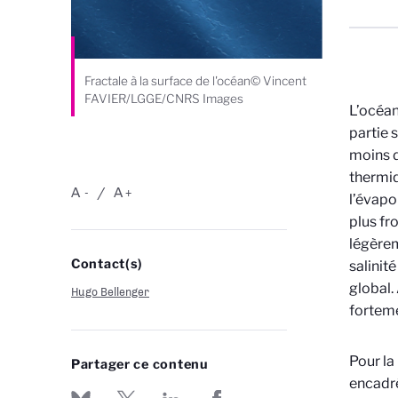
Fractale à la surface de l'océan© Vincent
FAVIER/LGGE/CNRS Images
L’océan
partie 
moins d
thermiq
A
A
-
+
l’évapo
plus fro
légèrem
Contact(s)
salinit
global.
Hugo Bellenger
forteme
Pour la
Partager ce contenu
encadré