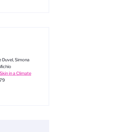
e Duvel, Simona
Michio
Skin in a Climate
479