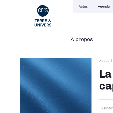
Navigation
Aller
Actus
Agenda
secondaire
au
contenu
principal
À propos
Navigation
principale
Fil
Accueil
d'Ari
La
ca
15 sept