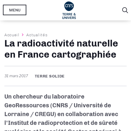
Aller
MENU
au
contenu
principal
Fil
Accueil
Actualités
La radioactivité naturelle
d'Ariane
en France cartographiée
31 mars 2017
TERRE SOLIDE
Un chercheur du laboratoire
GeoRessources (CNRS / Université de
Lorraine / CREGU) en collaboration avec
l’Institut de radioprotection et de sûreté