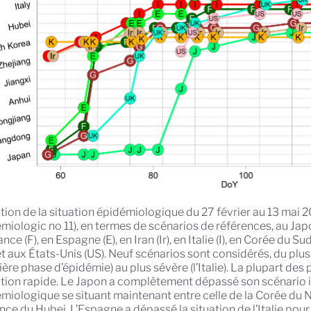
tion de la situation épidémiologique du 27 février au 13 mai 
miologic no 11), en termes de scénarios de références, au Japon
ance (F), en Espagne (E), en Iran (Ir), en Italie (I), en Corée du 
et aux États-Unis (US). Neuf scénarios sont considérés, du plus
ère phase d’épidémie) au plus sévère (l’Italie). La plupart des
tion rapide. Le Japon a complètement dépassé son scénario init
miologique se situant maintenant entre celle de la Corée du No
nce du Hubei. L’Espagne a dépassé la situation de l’Italie pour 