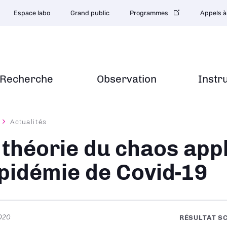
Espace labo
Grand public
Programmes
Appels à
Recherche
Observation
Instr
Actualités
ane
 théorie du chaos app
épidémie de Covid-19
020
RÉSULTAT S