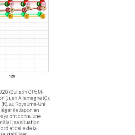
2020 (Bulletin GPoM-
 (J), en Allemagne (G),
Sud (K), au Royaume-Uni
 léger (le Japon en
 pays ont connu une
ial ; sa situation
rd et celle de la
se stabiliser