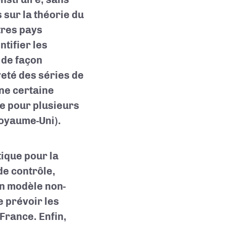
sur la théorie du
tres pays
tifier les
 de façon
veté des séries de
une certaine
ée pour plusieurs
Royaume-Uni).
tique pour la
de contrôle,
un modèle non-
e prévoir les
France. Enfin,