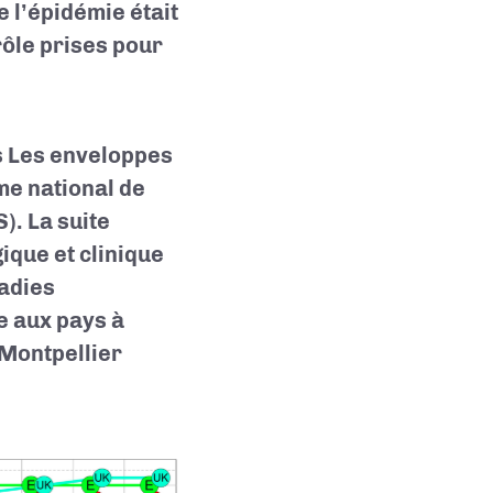
 l’épidémie était
rôle prises pour
s Les enveloppes
me national de
). La suite
ique et clinique
ladies
se aux pays à
 Montpellier