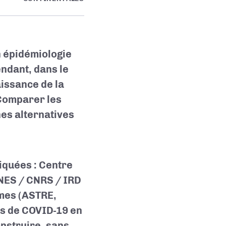
 épidémiologie
endant, dans le
issance de la
 Comparer les
es alternatives
iquées : Centre
NES / CNRS / IRD
èmes (ASTRE,
es de COVID-19 en
onstruire, sans