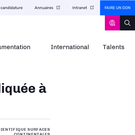
FAIRE UN DON
 candidature
Annuaires
Intranet
umentation
International
Talents
liquée à
CIENTIFIQUE SURFACES
CONTINENTALES