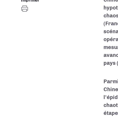
Imprimer
hypot
chaos
(Fran
scéna
opéra
mesur
avanc
pays 
Parmi
Chine
l’épi
chaot
étape