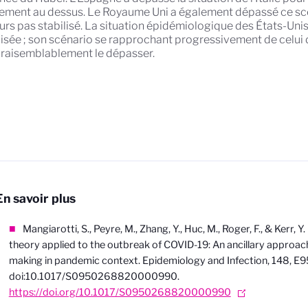
ement au dessus. Le Royaume Uni a également dépassé ce scé
urs pas stabilisé. La situation épidémiologique des États-Unis
lisée ; son scénario se rapprochant progressivement de celui de
vraisemblablement le dépasser.
En savoir plus
Mangiarotti, S., Peyre, M., Zhang, Y., Huc, M., Roger, F., & Kerr, 
theory applied to the outbreak of COVID-19: An ancillary approac
making in pandemic context. Epidemiology and Infection, 148, E95
doi:10.1017/S0950268820000990.
https://doi.org/10.1017/S0950268820000990