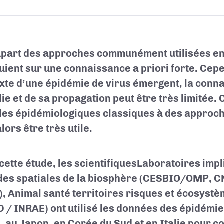
upart des approches communément utilisées en
uient sur une connaissance a priori forte. Cep
xte d’une épidémie de virus émergent, la conna
ie et de sa propagation peut être très limitée.
es épidémiologiques classiques à des approch
lors être très utile.
cette étude, les scientifiques
Laboratoires impl
des spatiales de la biosphère (CESBIO/OMP, C
), Animal santé territoires risques et écosyst
 / INRAE)
ont utilisé les données des épidémi
, au Japon, en Corée du Sud et en Italie pour c