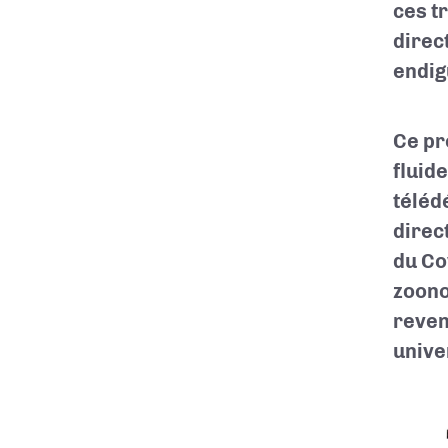
ces t
direc
endig
Ce pr
fluid
télédé
direct
du Co
zoono
reven
unive