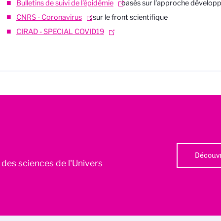
Bulletins de suivi de l'épidémie
basés sur l'approche développé
CNRS - Coronavirus
: sur le front scientifique
CIRAD - SPECIAL COVID19
Découvr
l des sciences de l'Univers