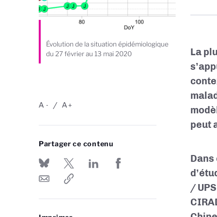
Évolution de la situation épidémiologique
La pl
du 27 février au 13 mai 2020
s’app
conte
malad
A
A
-
+
modèl
peut a
Partager ce contenu
Dans 
d’étu
/ UPS
CIRAD
Chine