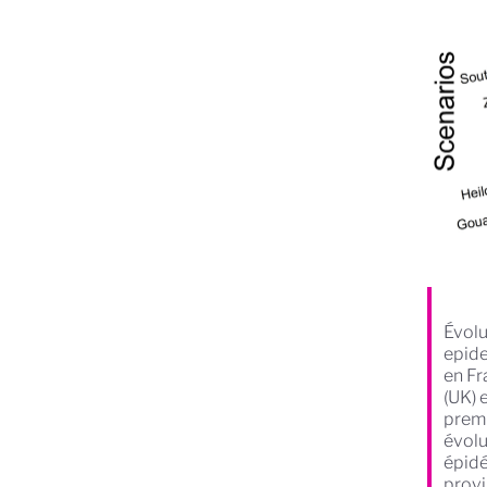
Évolu
epide
en Fr
(UK) 
premi
évolu
épidé
provi