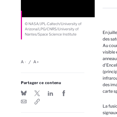
© NASA/JPL-Caltech/University of
Arizona/LPG/CNRS/University of
En juil
Nantes/Space Science Institute
des sat
Au cour
visible
anneaux
A
A
-
+
d’Encel
(princi
infraro
Partager ce contenu
des ima
carte s
La fusi
signaux