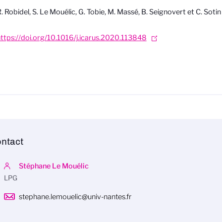
. Robidel, S. Le Mouélic, G. Tobie, M. Massé, B. Seignovert et C. Sotin 
ttps://doi.org/10.1016/j.icarus.2020.113848
ntact
Stéphane Le Mouélic
LPG
stephane.lemouelic@univ-nantes.fr