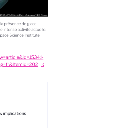
 la présence de glace
e intense activité actuelle.
ace Science Institute
w=article&id=1534:l-
ang=fr&Itemid=202
w implications