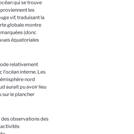
 océan qui se trouve
 proviennent les
ge vif, traduisant la
arte globale montre
s marquées (donc
 vues équatoriales
sode relativement
 l’océan interne. Les
’hémisphère nord
d aurait pu avoir lieu
 sur le plancher
r des observations des
activités
de.