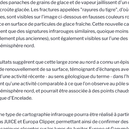
 des panaches de grains de glace et de vapeur jaillissent d'un
 croûte glacée. Les fractures appelées "rayures du tigre", d'où
s, sont visibles sur l’image ci-dessous en fausses couleurs rou
e en surface de particules de glace fraîche. Cette nouvelle c
nt que des signatures infrarouges similaires, quoique moin
ement plus anciennes), sont également visibles sur l’une des
hémisphère nord.
ultats suggèrent que cette large zone au nord a connu un épi
de renouvellement de sa surface, témoignant d’échanges avec
d’une activité récente - au sens géologique du terme - dans l
t qu’une activité comparable à ce que l’on observe au pôle su
hémisphère nord, et pourrait être associée à des points chauds
que d’Encelade.
 type de cartographie infrarouge pourra être réalisé à parti
s JUICE et Europa Clipper, permettant ainsi de confirmer des 
caniques récentes sur les lunes de Jupiter, Europe et Ganymè