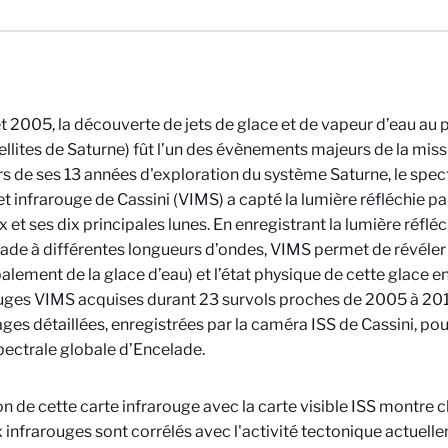
let 2005, la découverte de jets de glace et de vapeur d’eau au
ellites de Saturne) fût l’un des évènements majeurs de la mis
s de ses 13 années d'exploration du système Saturne, le sp
 et infrarouge de Cassini (VIMS) a capté la lumière réfléchie par
 et ses dix principales lunes. En enregistrant la lumière réfléc
ade à différentes longueurs d’ondes, VIMS permet de révéler
palement de la glace d’eau) et l’état physique de cette glace 
uges VIMS acquises durant 23 survols proches de 2005 à 20
ges détaillées, enregistrées par la caméra ISS de Cassini, pou
pectrale globale d’Encelade.
on de cette carte infrarouge avec la carte visible ISS montre 
 infrarouges sont corrélés avec l'activité tectonique actuell