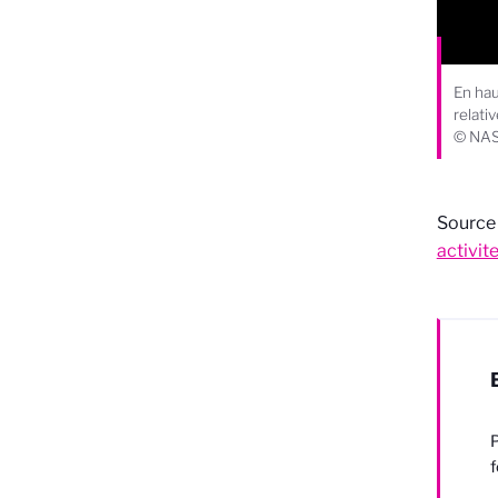
En hau
relati
© NASA
Source 
activi
P
f