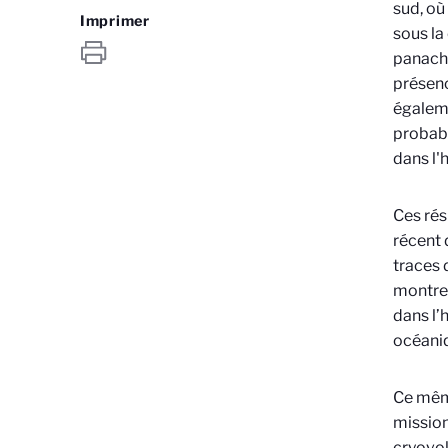
sud, où
Imprimer
sous la
panache
présenc
égaleme
probabl
dans l'
Ces rés
récent 
traces 
montren
dans l’
océani
Ce même
mission
cryovol