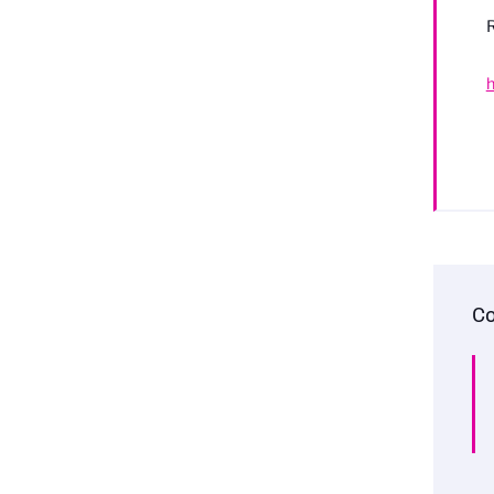
R
h
Co