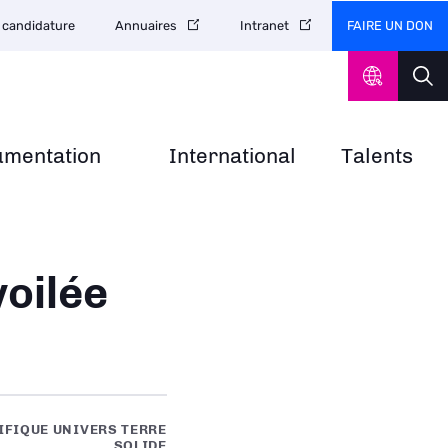
FAIRE UN DON
 candidature
Annuaires
Intranet
umentation
International
Talents
voilée
IFIQUE UNIVERS TERRE
SOLIDE