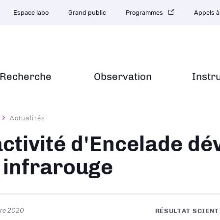
Espace labo
Grand public
Programmes
Appels à
Recherche
Observation
Instr
Actualités
ane
activité d'Encelade dé
 infrarouge
bre 2020
RÉSULTAT SCIENT