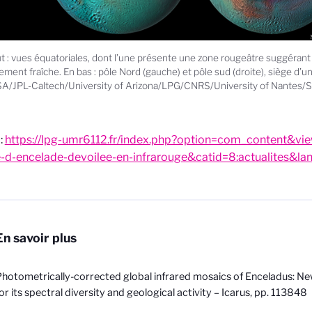
t : vues équatoriales, dont l’une présente une zone rougeâtre suggérant
vement fraîche. En bas : pôle Nord (gauche) et pôle sud (droite), siège d’un
/JPL-Caltech/University of Arizona/LPG/CNRS/University of Nantes/Sp
:
https://lpg-umr6112.fr/index.php?option=com_content&vie
te-d-encelade-devoilee-en-infrarouge&catid=8:actualites&l
En savoir plus
hotometrically-corrected global infrared mosaics of Enceladus: Ne
or its spectral diversity and geological activity – Icarus, pp. 113848