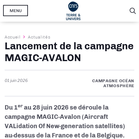
Aller
MENU
au
contenu
principal
Fil
Accueil
Actualités
Lancement de la campagne
d'Ariane
MAGIC-AVALON
01 juin 2026
CAMPAGNE OCÉAN
ATMOSPHÈRE
er
Du 1
au 28 juin 2026 se déroule la
campagne MAGIC-Avalon (Aircraft
VALidation Of New-generation satellites)
au-dessus de la France et de la Belgique.