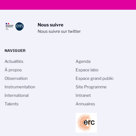
Nous suivre
Nous suivre sur twitter
NAVIGUER
Actualités
Agenda
À propos
Espace labo
Observation
Espace grand public
Gestion des cookies
Instrumentation
Site Programme
International
Intranet
La politique de gestion des cookies du
Talents
Annuaires
CNRS est élaborée en adéquation avec sa
mission de recherche scientifique. Ce
site vous donne l’information sur les cookies qu’il utilise et le
contrôle de ceux non nécessaires à son fonctionnement et son
amélioration.