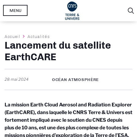
Aller
MENU
au
contenu
principal
Fil
Accueil
Actualités
Lancement du satellite
d'Ariane
EarthCARE
28 mai 2024
OCÉAN ATMOSPHÈRE
La mission Earth Cloud Aerosol and Radiation Explorer
(EarthCARE), dans laquelle le CNRS Terre & Univers est
fortement impliqué
avec le soutien du CNES depuis
plus de 10 ans
,
est une des plus complexe de toutes les
missions pionnières d’exploration de la Terre de l’ESA.