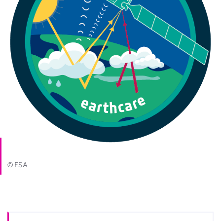
© ESA