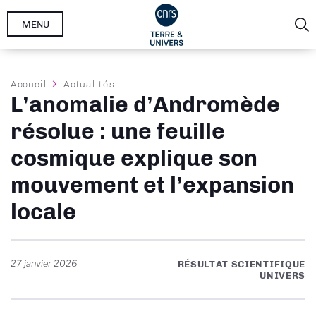
Aller
MENU
au
contenu
principal
Fil
Accueil
Actualités
L’anomalie d’Andromède
d'Ariane
résolue : une feuille
cosmique explique son
mouvement et l’expansion
locale
27 janvier 2026
RÉSULTAT SCIENTIFIQUE
UNIVERS