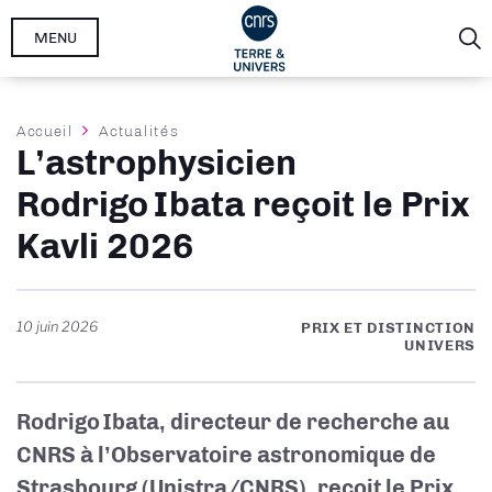
Aller
MENU
au
contenu
principal
Fil
Accueil
Actualités
L’astrophysicien
d'Ariane
Rodrigo Ibata reçoit le Prix
Kavli 2026
10 juin 2026
PRIX ET DISTINCTION
UNIVERS
Rodrigo Ibata, directeur de recherche au
CNRS à l’Observatoire astronomique de
Strasbourg (Unistra/CNRS), reçoit le Prix