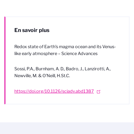
En savoir plus
Redox state of Earth’s magma ocean and its Venus-
like early atmosphere – Science Advances
Sossi, P.A., Burnham, A. D., Badro, J., Lanzirotti, A.,
Newville, M. & O’Neill, H.St.C.
https://doi.org/10.1126/sciadv.abd1387