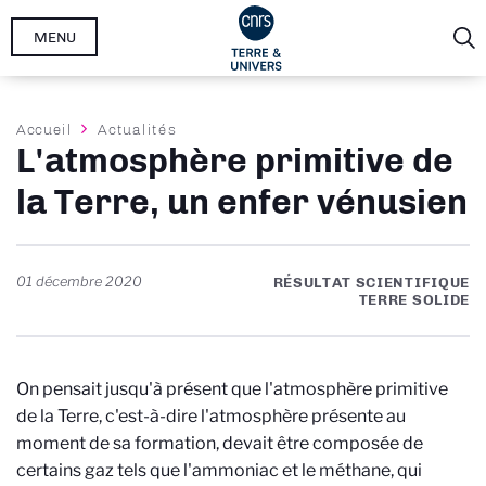
Aller
MENU
au
contenu
principal
Fil
Accueil
Actualités
L'atmosphère primitive de
d'Ariane
la Terre, un enfer vénusien
01 décembre 2020
RÉSULTAT SCIENTIFIQUE
TERRE SOLIDE
On pensait jusqu'à présent que l'atmosphère primitive
de la Terre, c'est-à-dire l'atmosphère présente au
moment de sa formation, devait être composée de
certains gaz tels que l'ammoniac et le méthane, qui