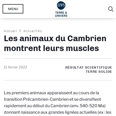
Aller
MENU
au
contenu
principal
Fil
Accueil
Actualités
Les animaux du Cambrien
d'Ariane
montrent leurs muscles
11 février 2022
RÉSULTAT SCIENTIFIQUE
TERRE SOLIDE
Les premiers animaux apparaissent au cours de la
transition Précambrien-Cambrien et se diversifient
rapidement au début du Cambrien (env. 540-520 Ma)
donnant naissance aux grandes lignées actuelles (ex : les