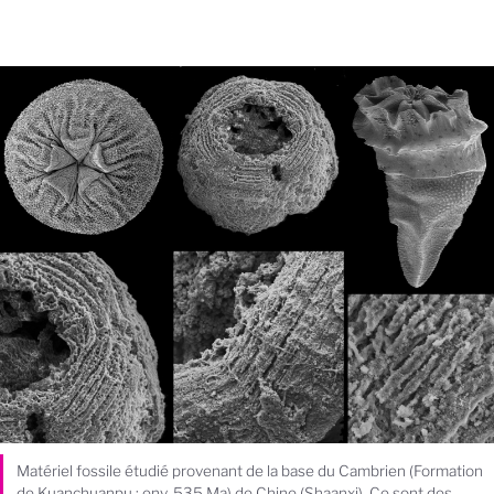
Matériel fossile étudié provenant de la base du Cambrien (Formation
de Kuanchuanpu ; env. 535 Ma) de Chine (Shaanxi). Ce sont des