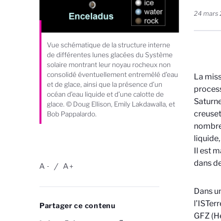
24 mars
Vue schématique de la structure interne
de différentes lunes glacées du Système
solaire montrant leur noyau rocheux non
consolidé éventuellement entremêlé d’eau
La miss
et de glace, ainsi que la présence d’un
process
océan d’eau liquide et d’une calotte de
Saturne
glace. © Doug Ellison, Emily Lakdawalla, et
creuset
Bob Pappalardo.
nombreu
liquide
Il est 
dans de
A
A
-
+
Dans un
l’ISTer
Partager ce contenu
GFZ (He