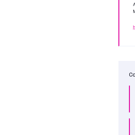
A
M
Co