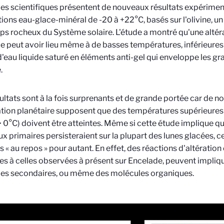
 des scientifiques présentent de nouveaux résultats expérimen
tions eau-glace-minéral de -20 à +22°C, basés sur l'olivine, u
ps rocheux du Système solaire. L'étude a montré qu'une alté
e peut avoir lieu même à de basses températures, inférieures 
'eau liquide saturé en éléments anti-gel qui enveloppe les grai
.
ultats sont à la fois surprenants et de grande portée car de
ation planétaire supposent que des températures supérieures à
> 0°C) doivent être atteintes. Même si cette étude implique q
x primaires persisteraient sur la plupart des lunes glacées, c
s « au repos » pour autant. En effet, des réactions d'altération
res à celles observées à présent sur Encelade, peuvent impli
les secondaires, ou même des molécules organiques.