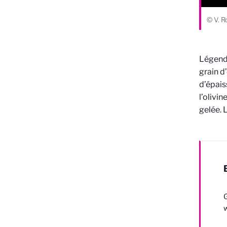
© V. R
Légende
grain d
d’épais
l’olivi
gelée. 
G