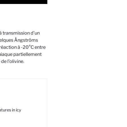
à transmission d’un
quelques Ångströms
 réaction à -20°C entre
niaque partiellement
e l’olivine.
tures in icy