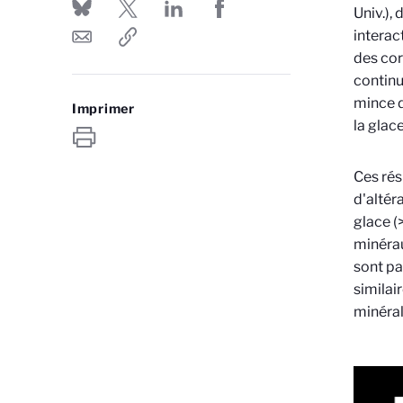
Univ.),
interac
des cor
continu
mince d
Imprimer
la glace
Ces rés
d'altér
glace (
minérau
sont pa
similai
minéra