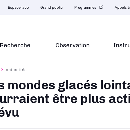
Espace labo
Grand public
Programmes
Appels à
Recherche
Observation
Instr
Actualités
ane
s mondes glacés loint
urraient être plus act
évu