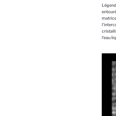
Légend
entouré
matrice
l’inter
cristal
l’eau li