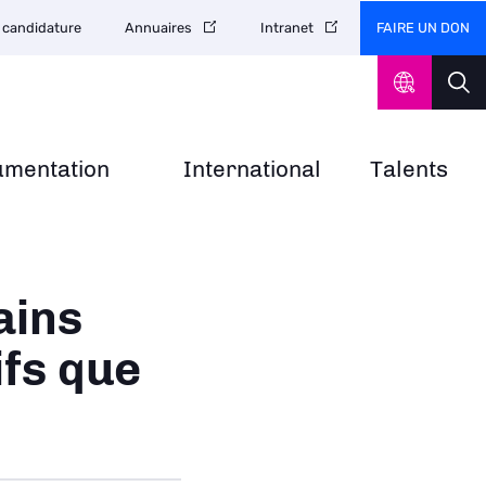
FAIRE UN DON
 candidature
Annuaires
Intranet
umentation
International
Talents
ains
ifs que