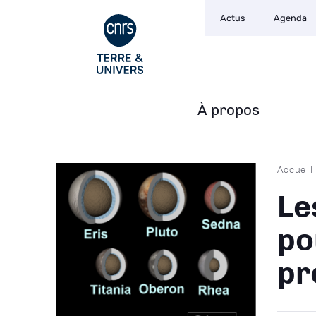
Navigation
Aller
Actus
Agenda
secondaire
au
contenu
principal
À propos
Navigation
principale
Fil
Accueil
d'Ari
Le
po
pr