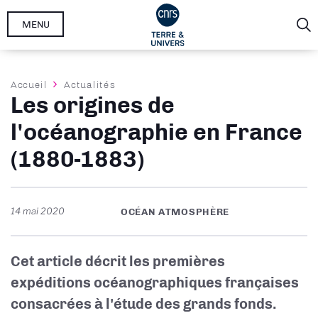
Aller
MENU
au
contenu
principal
Fil
Accueil
Actualités
Les origines de
d'Ariane
l'océanographie en France
(1880-1883)
14 mai 2020
OCÉAN ATMOSPHÈRE
Cet article décrit les premières
expéditions océanographiques françaises
consacrées à l'étude des grands fonds.