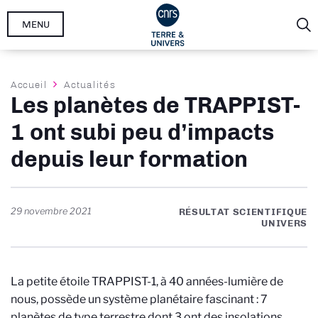
Aller
MENU
au
contenu
principal
Fil
Accueil
Actualités
Les planètes de TRAPPIST-
d'Ariane
1 ont subi peu d’impacts
depuis leur formation
29 novembre 2021
RÉSULTAT SCIENTIFIQUE
UNIVERS
La petite étoile TRAPPIST-1, à 40 années-lumière de
nous, possède un système planétaire fascinant : 7
planètes de type terrestre dont 3 ont des insolations