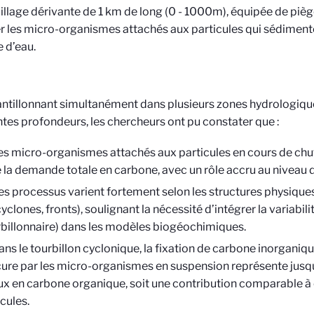
llage dérivante de 1 km de long (0 - 1000m), équipée de piè
r les micro-organismes attachés aux particules qui sédimente
 d’eau.
ntillonnant simultanément dans plusieurs zones hydrologique
ntes profondeurs, les chercheurs ont pu constater que :
es micro-organismes attachés aux particules en cours de chu
 la demande totale en carbone, avec un rôle accru au niveau d
es processus varient fortement selon les structures physiques
yclones, fronts), soulignant la nécessité d’intégrer la variabi
rbillonnaire) dans les modèles biogéochimiques.
ans le tourbillon cyclonique, la fixation de carbone inorganiq
ure par les micro-organismes en suspension représente jusq
ux en carbone organique, soit une contribution comparable à c
cules.