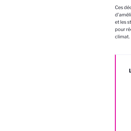
Ces déc
d’améli
et les 
pour ré
climat.