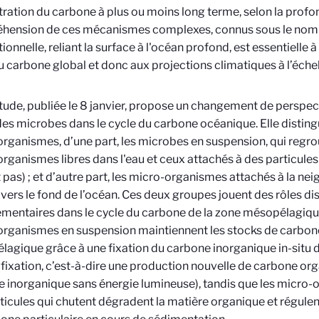
ration du carbone à plus ou moins long terme, selon la profon
hension de ces mécanismes complexes, connus sous le nom
tionnelle, reliant la surface à l'océan profond, est essentielle 
u carbone global et donc aux projections climatiques à l’échell
tude, publiée le 8 janvier, propose un changement de persp
 des microbes dans le cycle du carbone océanique. Elle disti
rganismes, d’une part, les microbes en suspension, qui regroup
rganismes libres dans l'eau et ceux attachés à des particules
 pas) ; et d’autre part, les micro-organismes attachés à la nei
 vers le fond de l’océan. Ces deux groupes jouent des rôles dis
entaires dans le cycle du carbone de la zone mésopélagiqu
rganismes en suspension maintiennent les stocks de carbone
agique grâce à une fixation du carbone inorganique in-situ d
fixation, c’est-à-dire une production nouvelle de carbone org
 inorganique sans énergie lumineuse), tandis que les micro
ticules qui chutent dégradent la matière organique et régulent