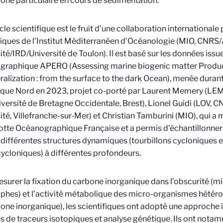
one particulaire en cours de sédimentation.
cle scientifique est le fruit d’une collaboration internationale
fiques de l’Institut Méditerranéen d’Océanologie (MIO, CNRS/
ité/IRD/Université de Toulon). Il est basé sur les données is
graphique APERO (Assessing marine biogenic matter Produc
alization : from the surface to the dark Ocean), menée duran
tique Nord en 2023, projet co-porté par Laurent Memery (L
iversité de Bretagne Occidentale, Brest), Lionel Guidi (LOV, 
ité, Villefranche-sur-Mer) et Christian Tamburini (MIO), qui a 
lotte Océanographique Française et a permis d’échantillonne
 différentes structures dynamiques (tourbillons cycloniques e
cycloniques) à différentes profondeurs.
surer la fixation du carbone inorganique dans l’obscurité (
phes) et l’activité métabolique des micro-organismes hétér
one inorganique), les scientifiques ont adopté une approche
 de traceurs isotopiques et analyse génétique. Ils ont notamm