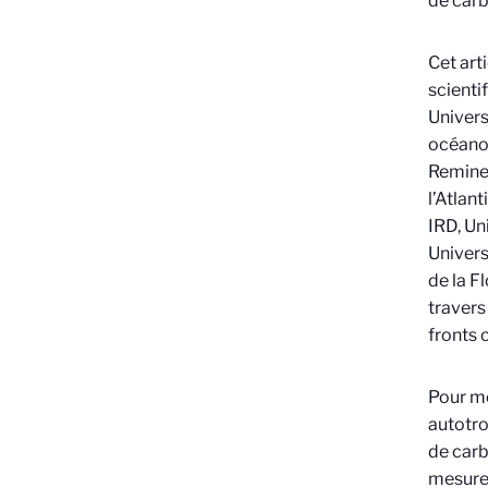
de carb
Cet arti
scienti
Univers
océano
Reminer
l’Atlan
IRD, Un
Univers
de la F
travers
fronts 
Pour me
autotro
de carb
mesures