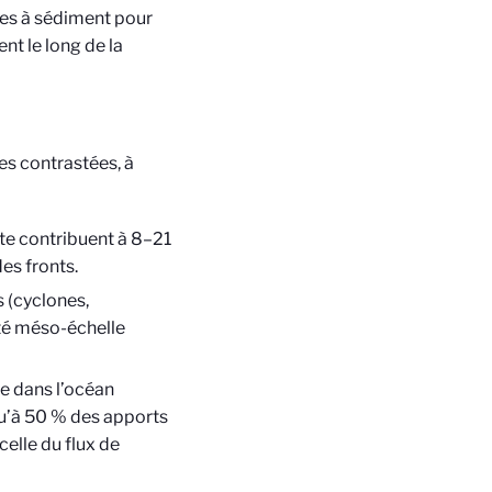
ges à sédiment pour
nt le long de la
s contrastées, à
te contribuent à 8–21
es fronts.
 (cyclones,
lité méso-échelle
ue dans l’océan
u’à 50 % des apports
elle du flux de