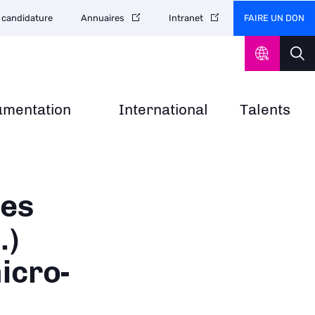
FAIRE UN DON
 candidature
Annuaires
Intranet
umentation
International
Talents
ues
.)
icro-