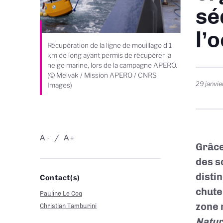
sé
l’
Récupération de la ligne de mouillage d’1
km de long ayant permis de récupérer la
neige marine, lors de la campagne APERO.
(© Melvak / Mission APERO / CNRS
29 janvi
Images)
A
A
-
+
Grâce
des s
disti
Contact(s)
chute
Pauline Le Coq
zone 
Christian Tamburini
Natur