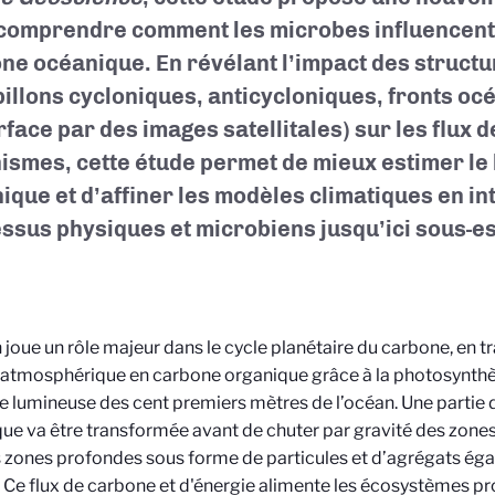
comprendre comment les microbes influencent 
ne océanique. En révélant l’impact des struct
billons cycloniques, anticycloniques, fronts oc
rface par des images satellitales) sur les flux d
ismes, cette étude permet de mieux estimer le
ique et d’affiner les modèles climatiques en in
ssus physiques et microbiens jusqu’ici sous-e
 joue un rôle majeur dans le cycle planétaire du carbone, en 
atmosphérique en carbone organique grâce à la photosynthès
ie lumineuse des cent premiers mètres de l’océan. Une partie
ue va être transformée avant de chuter par gravité des zones
s zones profondes sous forme de particules et d’agrégats ég
 Ce flux de carbone et d'énergie alimente les écosystèmes p