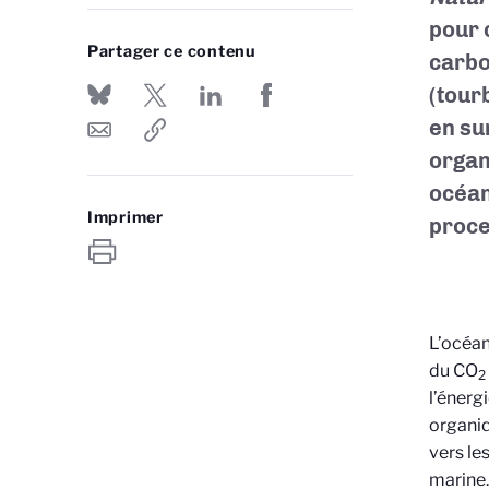
pour 
Partager ce contenu
carbo
(tour
en su
organ
océan
Imprimer
proce
L’océan
du CO
2
l’énerg
organiq
vers le
marine.