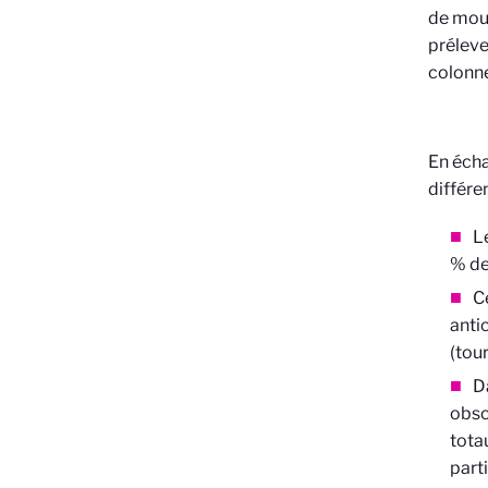
de moui
préleve
colonne
En écha
différe
L
% de
C
antic
(tou
D
obsc
tota
parti