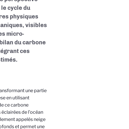
le cycle du
ures physiques
éaniques, visibles
es micro-
 bilan du carbone
tégrant ces
stimés.
transformant une partie
e en utilisant
 de ce carbone
 éclairées de l’océan
alement appelés neige
rofonds et permet une