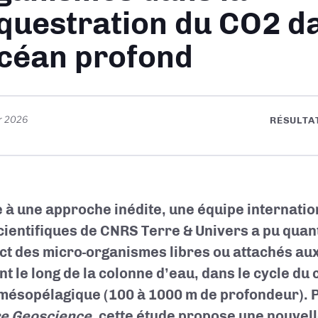
questration du CO2 d
océan profond
er 2026
RÉSULTA
 à une approche inédite, une équipe internation
cientifiques de CNRS Terre & Univers a pu quanti
nct des micro-organismes libres ou attachés aux
nt le long de la colonne d’eau, dans le cycle du
mésopélagique (100 à 1000 m de profondeur). 
e Geoscience
, cette étude propose une nouvel