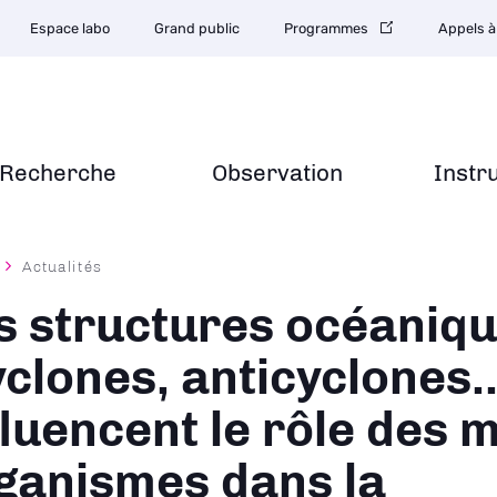
Espace labo
Grand public
Programmes
Appels à
Recherche
Observation
Instr
Actualités
ane
s structures océaniq
yclones, anticyclones..
fluencent le rôle des m
ganismes dans la