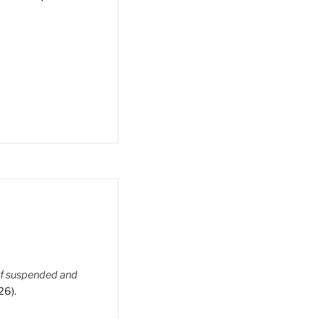
 of suspended and
26).