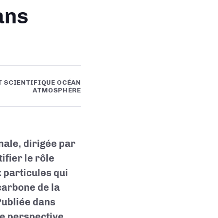
ans
T SCIENTIFIQUE OCÉAN
ATMOSPHÈRE
ale, dirigée par
fier le rôle
 particules qui
 carbone de la
Publiée dans
le perspective