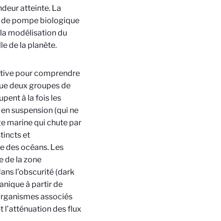
deur atteinte. La
 de pompe biologique
à la modélisation du
e de la planète.
ective pour comprendre
ngue deux groupes de
ent à la fois les
 en suspension (qui ne
ge marine qui chute par
tincts et
e des océans. Les
 de la zone
ans l’obscurité (dark
anique à partir de
-organismes associés
 l’atténuation des flux