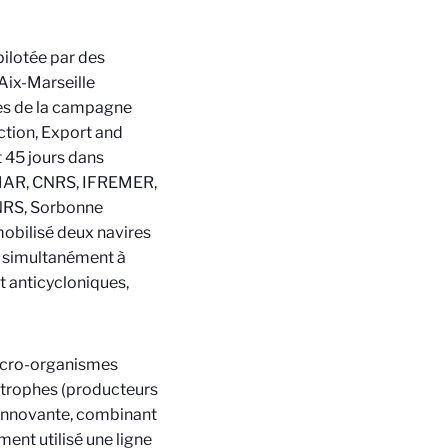
 pilotée par des
Aix-Marseille
sues de la campagne
tion, Export and
t 45 jours dans
EMAR, CNRS, IFREMER,
CNRS, Sorbonne
mobilisé deux navires
r simultanément à
t anticycloniques,
micro-organismes
otrophes (producteurs
 innovante, combinant
ent utilisé une ligne