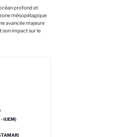
’océan profond et
a zone mésopélagique
 une avancée majeure
t son impact sur le
e
 - IUEM)
- STAMAR)