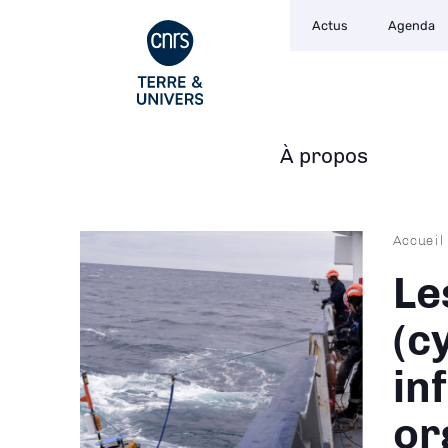
Navigation
Aller
Actus
Agenda
secondaire
au
contenu
principal
À propos
Navigation
principale
Fil
Accueil
d'Ari
Le
(c
in
or