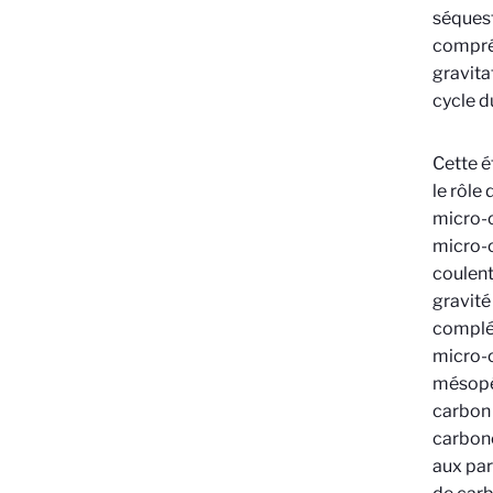
séquest
compré
gravita
cycle d
Cette é
le rôle
micro-o
micro-o
coulent
gravité
complém
micro-o
mésopél
carbon 
carbone
aux par