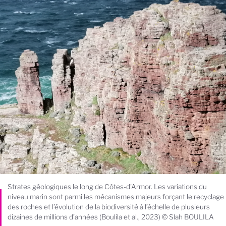
Strates géologiques le long de Côtes-d'Armor. Les variations du
niveau marin sont parmi les mécanismes majeurs forçant le recyclage
des roches et l’évolution de la biodiversité à l’échelle de plusieurs
dizaines de millions d’années (Boulila et al., 2023) © Slah BOULILA