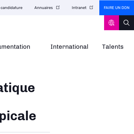
FAIRE UN DON
 candidature
Annuaires
Intranet
umentation
International
Talents
atique
picale