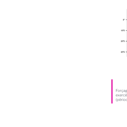
Forçag
exercé
(pério