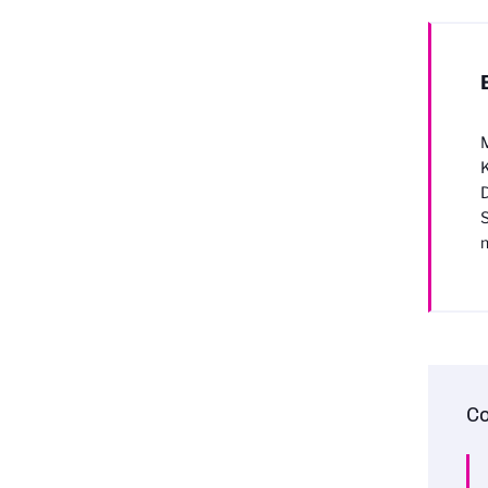
M
K
D
S
m
Co