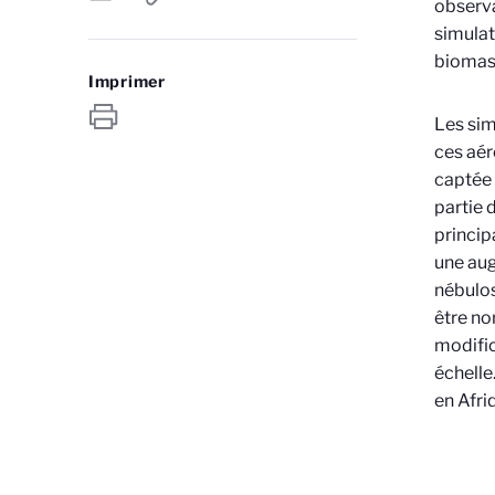
observa
simulat
biomass
Imprimer
Les sim
ces aér
captée
partie 
princip
une aug
nébulos
être no
modific
échelle
en Afri