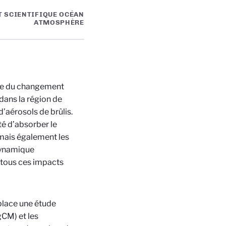
T SCIENTIFIQUE OCÉAN
ATMOSPHÈRE
nce du changement
dans la région de
’aérosols de brûlis.
té d’absorber le
, mais également les
dynamique
 tous ces impacts
place une étude
gCM) et les