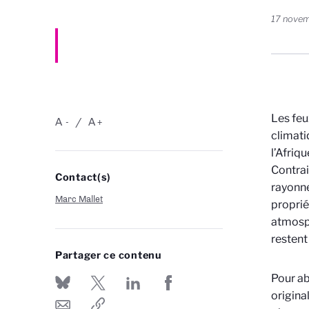
17 nove
Les feu
A
A
-
+
climati
l’Afriq
Contrai
Contact(s)
rayonne
Marc Mallet
proprié
atmosph
restent
Partager ce contenu
Pour ab
origina