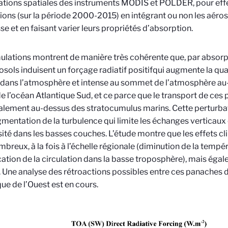
tions spatiales des instruments MODIS et POLDER, pour effe
ions (sur la période 2000-2015) en intégrant ou non les aéros
e et en faisant varier leurs propriétés d’absorption.
ulations montrent de manière très cohérente que, par absor
osols induisent un forçage radiatif positif
qui augmente la quan
 dans l’atmosphère
et intense au sommet de l’atmosphère au
de l’océan Atlantique Sud, et ce parce que le transport de ces
alement au-dessus des stratocumulus marins. Cette perturbat
mentation de la turbulence qui limite les échanges verticaux 
ité dans les basses couches. L’étude montre que les effets c
mbreux, à la fois à l’échelle régionale (diminution de la temp
ation de la circulation dans la basse troposphère), mais éga
. Une analyse des rétroactions possibles entre ces panaches 
que de l’Ouest est en cours.