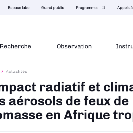
Espace labo
Grand public
Programmes
Appels à
Recherche
Observation
Instr
Actualités
ane
impact radiatif et clim
s aérosols de feux de
omasse en Afrique tro