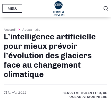
Aller
MENU
au
contenu
principal
Fil
Accueil
Actualités
L’intelligence artificielle
d'Ariane
pour mieux prévoir
l’évolution des glaciers
face au changement
climatique
21 janvier 2022
RÉSULTAT SCIENTIFIQUE
OCÉAN ATMOSPHÈRE