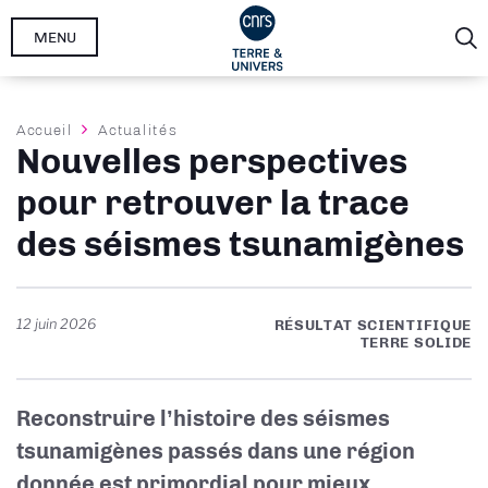
Aller
MENU
au
contenu
principal
Fil
Accueil
Actualités
Nouvelles perspectives
d'Ariane
pour retrouver la trace
des séismes tsunamigènes
12 juin 2026
RÉSULTAT SCIENTIFIQUE
TERRE SOLIDE
Reconstruire l’histoire des séismes
tsunamigènes passés dans une région
donnée est primordial pour mieux