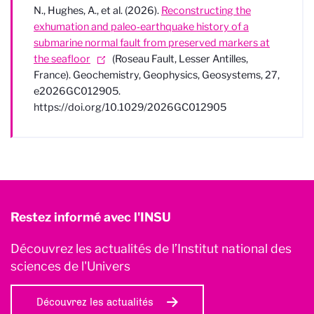
N., Hughes, A., et al. (2026).
Reconstructing the
exhumation and paleo‐earthquake history of a
submarine normal fault from preserved markers at
the seafloor
(Roseau Fault, Lesser Antilles,
France). Geochemistry, Geophysics, Geosystems, 27,
e2026GC012905.
https://doi.org/10.1029/2026GC012905
Restez informé avec l'INSU
Découvrez les actualités de l’Institut national des
sciences de l'Univers
Découvrez les actualités