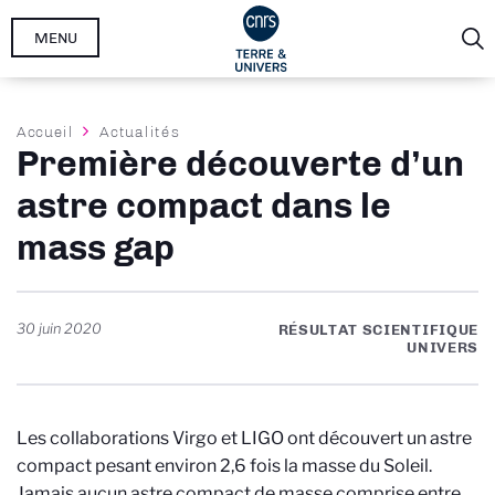
Aller
MENU
au
contenu
principal
Fil
Accueil
Actualités
Première découverte d’un
d'Ariane
astre compact dans le
mass gap
30 juin 2020
RÉSULTAT SCIENTIFIQUE
UNIVERS
Les collaborations Virgo et LIGO ont découvert un astre
compact pesant environ 2,6 fois la masse du Soleil.
Jamais aucun astre compact de masse comprise entre