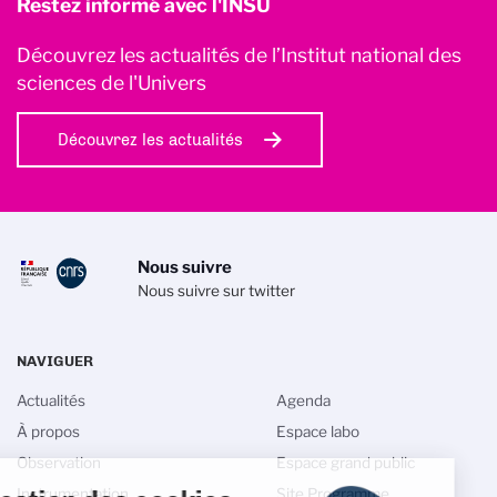
Restez informé avec l'INSU
Découvrez les actualités de l’Institut national des
sciences de l'Univers
Découvrez les actualités
Nous suivre
Nous suivre sur twitter
NAVIGUER
Actualités
Agenda
À propos
Espace labo
Observation
Espace grand public
Instrumentation
Site Programme