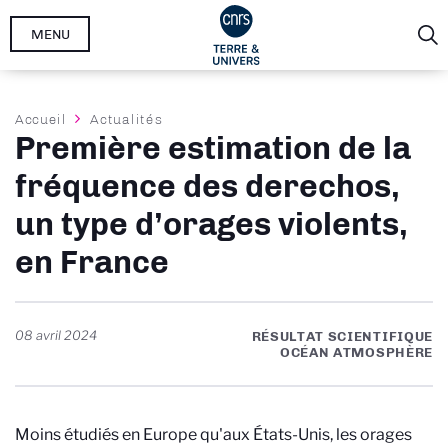
Aller
MENU
au
contenu
principal
Fil
Accueil
Actualités
Première estimation de la
d'Ariane
fréquence des derechos,
un type d’orages violents,
en France
08 avril 2024
RÉSULTAT SCIENTIFIQUE
OCÉAN ATMOSPHÈRE
Moins
étudiés en Europe qu'aux États-Unis, les orages